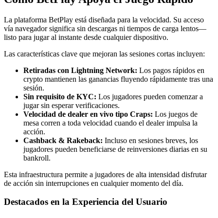
La plataforma BetPlay está diseñada para la velocidad. Su acceso
vía navegador significa sin descargas ni tiempos de carga lentos—
listo para jugar al instante desde cualquier dispositivo.
Las características clave que mejoran las sesiones cortas incluyen:
Retiradas con Lightning Network:
Los pagos rápidos en
crypto mantienen las ganancias fluyendo rápidamente tras una
sesión.
Sin requisito de KYC:
Los jugadores pueden comenzar a
jugar sin esperar verificaciones.
Velocidad de dealer en vivo tipo Craps:
Los juegos de
mesa corren a toda velocidad cuando el dealer impulsa la
acción.
Cashback & Rakeback:
Incluso en sesiones breves, los
jugadores pueden beneficiarse de reinversiones diarias en su
bankroll.
Esta infraestructura permite a jugadores de alta intensidad disfrutar
de acción sin interrupciones en cualquier momento del día.
Destacados en la Experiencia del Usuario