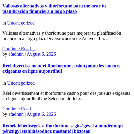
Valiosas alternativas y thorfortune para mejorar tu
planificación financiera a largo plazo
in
Uncategorized
Valiosas alternativas y thorfortune para mejorar tu planificación
financiera a largo plazoDiversificación de Activos: La…
Continue Read ...
by
afadmin
|
August 6, 2026
Réel divertissement et thorfortune casino pour des joueurs
exigeants en ligne aujourdhui
in
Uncategorized
Réel divertissement et thorfortune casino pour des joueurs exigeants
en ligne aujourdhuiUne Sélection de Jeux…
Continue Read ...
by
afadmin
|
August 6, 2026
Remek lehetőségek a thorfortune segítségével a mindennapi
pénzügyi stabilitásodhoz mostantól biztosan