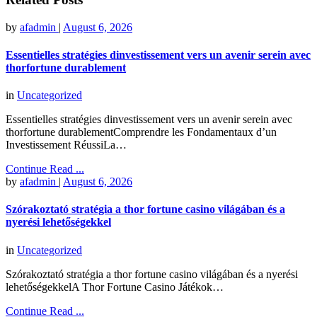
by
afadmin
|
August 6, 2026
Essentielles stratégies dinvestissement vers un avenir serein avec
thorfortune durablement
in
Uncategorized
Essentielles stratégies dinvestissement vers un avenir serein avec
thorfortune durablementComprendre les Fondamentaux d’un
Investissement RéussiLa…
Continue Read ...
by
afadmin
|
August 6, 2026
Szórakoztató stratégia a thor fortune casino világában és a
nyerési lehetőségekkel
in
Uncategorized
Szórakoztató stratégia a thor fortune casino világában és a nyerési
lehetőségekkelA Thor Fortune Casino Játékok…
Continue Read ...