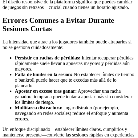
El diseño responsive de la plataforma significa que puedes cambiar
de juegos sin retrasos—crucial cuando tienes un horario ajustado.
Errores Comunes a Evitar Durante
Sesiones Cortas
La intensidad que atrae a los jugadores también puede atraparlos si
no se gestiona cuidadosamente:
Persistir en rachas de pérdidas:
Intentar recuperar pérdidas
rápidamente suele llevar a apuestas mayores y pérdidas aún
mayores.
Falta de límites en la sesión:
No establecer límites de tiempo
o bankroll puede hacer que te excedas más allá de lo
planeado.
Apostar en exceso tras ganar:
Aprovechar una racha
ganadora temprana puede tentar a apostar más sin considerar
los límites de riesgo.
Multitarea distractora:
Jugar distraído (por ejemplo,
navegando en redes sociales) reduce el enfoque y aumenta
errores.
Un enfoque disciplinado—establecer límites claros, cumplirlos y
mantenerse presente—convierte las sesiones rápidas en experiencias