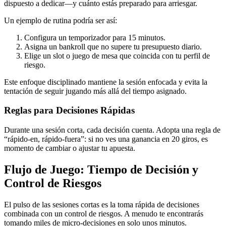
dispuesto a dedicar—y cuánto estás preparado para arriesgar.
Un ejemplo de rutina podría ser así:
Configura un temporizador para 15 minutos.
Asigna un bankroll que no supere tu presupuesto diario.
Elige un slot o juego de mesa que coincida con tu perfil de
riesgo.
Este enfoque disciplinado mantiene la sesión enfocada y evita la
tentación de seguir jugando más allá del tiempo asignado.
Reglas para Decisiones Rápidas
Durante una sesión corta, cada decisión cuenta. Adopta una regla de
“rápido‑en, rápido‑fuera”: si no ves una ganancia en 20 giros, es
momento de cambiar o ajustar tu apuesta.
Flujo de Juego: Tiempo de Decisión y
Control de Riesgos
El pulso de las sesiones cortas es la toma rápida de decisiones
combinada con un control de riesgos. A menudo te encontrarás
tomando miles de micro‑decisiones en solo unos minutos.