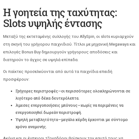
Η γοητεία της ταχύτητας:
Slots υψηλής έντασης
Μεταξύ της εκτεταμένης συλλογής του AllySpin, οι slots κυριαρχούν
στη σκηνή του γρήγορου παιχνιδιού. Τίτλοι με μηχανική Megaways και
επιλογές Bonus Buy δημιουργούν γρήγορους αποδόσεις και
διατηρούν το άγχος σε υψηλά επίπεδα.
Οι παίκτες προσελκύονται από αυτά τα παιχνίδια επειδή
προσφέρουν:
Γρήγορες περιστροφές—οι περισσότερες ολοκληρώνονται σε
λιγότερο από δέκα δευτερόλεπτα.
Άμεσες ενεργοποιήσεις μπόνους—χωρίς να περιμένεις να
ενεργοποιηθεί δωρεάν περιστροφή.
Υψηλή μεταβλητότητα—μεγάλα κέρδη έρχονται με σύντομο
χρόνο αναμονής.
Ακόμα και οι έμπειροι τζογαδόροι βρίσκουν τον εαυτό τους να