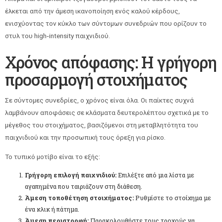
έλκεται από την άμεση ικανοποίηση ενός καλού κέρδους,
ενισχύοντας τον κύκλο των σύντομων συνεδριών που ορίζουν το
στυλ του high‑intensity παιχνιδιού.
Χρόνος απόφασης: Η γρήγορη
προσαρμογή στοιχήματος
Σε σύντομες συνεδρίες, ο χρόνος είναι όλα. Οι παίκτες συχνά
λαμβάνουν αποφάσεις σε κλάσματα δευτερολέπτου σχετικά με το
μέγεθος του στοιχήματος, βασιζόμενοι στη μεταβλητότητα του
παιχνιδιού και την προσωπική τους όρεξη για ρίσκο.
Το τυπικό μοτίβο είναι το εξής:
Γρήγορη επιλογή παιχνιδιού:
Επιλέξτε από μια λίστα με
αγαπημένα που ταιριάζουν στη διάθεση.
Άμεση τοποθέτηση στοιχήματος:
Ρυθμίστε το στοίχημα με
ένα κλικ ή πάτημα.
Άμεση περιστροφή:
Παρακολουθήστε τους τροχούς να