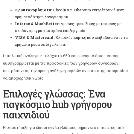
Κρυπτονομίσματα:
Bitcoin και Ethereum επιτρέπουν άμεση
χρηματοδότηση λογαριασμού.
Interac & MuchBetter:
Άμεσες τραπεζικές μεταφορές με
σχεδόν πραγματικό χρόνο επεξεργασία.
VISA & Mastercard:
Κλασικές κάρτες που επιβεβαιώνουν τα
χρήματα μέσα σε λίγα λεπτά.
Η πολιτική ανάληψης—ελάχιστο €50 και ημερήσια όρια—επίσης
ευθυγραμμίζεται με τις προσδοκίες των γρήγορων συνεδριών,
επιτρέποντας την άμεση ανάληψη κερδών αν ο παίκτης αποφασίσει
να αποχωρήσει νωρίς.
Επιλογές γλώσσας: Ένα
παγκόσμιο hub γρήγορου
παιχνιδιού
Η υποστήριξη για είκοσι εννέα γλώσσες σημαίνει ότι παίκτες από