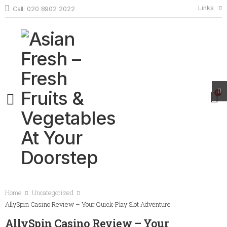
Links
Call: 020 8902 2022
0
Home
Uncategorized
AllySpin Casino Review – Your Quick‑Play Slot Adventure
AllySpin Casino Review – Your