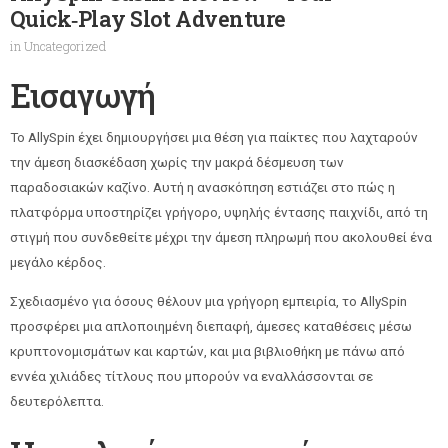
Quick‑Play Slot Adventure
in
Uncategorized
Εισαγωγή
Το AllySpin έχει δημιουργήσει μια θέση για παίκτες που λαχταρούν
την άμεση διασκέδαση χωρίς την μακρά δέσμευση των
παραδοσιακών καζίνο. Αυτή η ανασκόπηση εστιάζει στο πώς η
πλατφόρμα υποστηρίζει γρήγορο, υψηλής έντασης παιχνίδι, από τη
στιγμή που συνδεθείτε μέχρι την άμεση πληρωμή που ακολουθεί ένα
μεγάλο κέρδος.
Σχεδιασμένο για όσους θέλουν μια γρήγορη εμπειρία, το AllySpin
προσφέρει μια απλοποιημένη διεπαφή, άμεσες καταθέσεις μέσω
κρυπτονομισμάτων και καρτών, και μια βιβλιοθήκη με πάνω από
εννέα χιλιάδες τίτλους που μπορούν να εναλλάσσονται σε
δευτερόλεπτα.