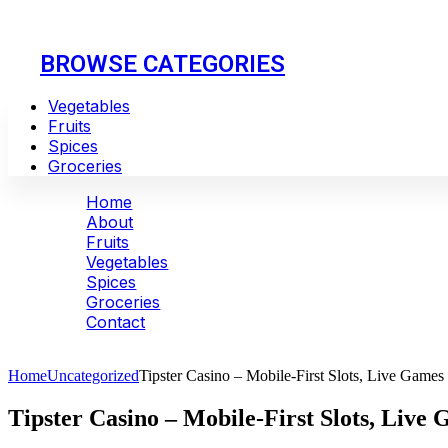
BROWSE CATEGORIES
Vegetables
Fruits
Spices
Groceries
Home
About
Fruits
Vegetables
Spices
Groceries
Contact
Huge Savings - 30 to 50%
Home
Uncategorized
Tipster Casino – Mobile‑First Slots, Live Game
Tipster Casino – Mobile‑First Slots, Liv