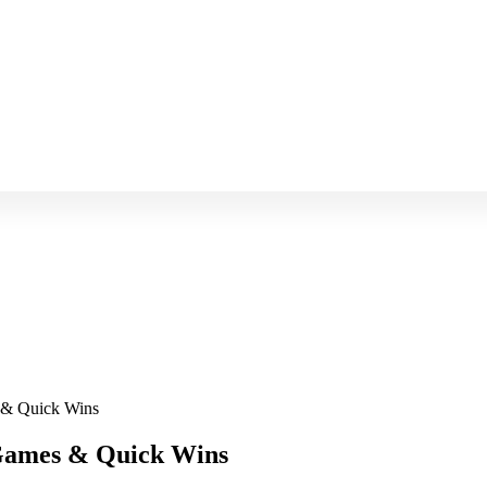
s & Quick Wins
e Games & Quick Wins