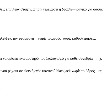
ήσεις επιπλέον στοίχημα πριν τελειώσει η δράση—ιδανικό για όσους
ταλείψεις την εφαρμογή—χωρίς τριγμούς, χωρίς καθυστερήσεις.
νει να ορίσεις ένα αυστηρό προϋπολογισμό για κάθε συνεδρία—π.χ.
ού payout σε slots ή ενός κοντινού blackjack χωρίς το βάρος μιας
.