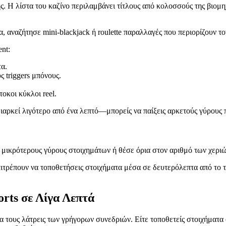
σης. Η λίστα του καζίνο περιλαμβάνει τίτλους από κολοσσούς της βιο
, αναζήτησε mini‑blackjack ή roulette παραλλαγές που περιορίζουν τ
nt:
τα.
 triggers μπόνους.
οκοι κύκλοι reel.
 διαρκεί λιγότερο από ένα λεπτό—μπορείς να παίξεις αρκετούς γύρους 
ν μικρότερους γύρους στοιχημάτων ή θέσε όρια στον αριθμό των χεριώ
υ επιτρέπουν να τοποθετήσεις στοιχήματα μέσα σε δευτερόλεπτα από το
rts σε Λίγα Λεπτά
για τους λάτρεις των γρήγορων συνεδριών. Είτε τοποθετείς στοιχήματα 