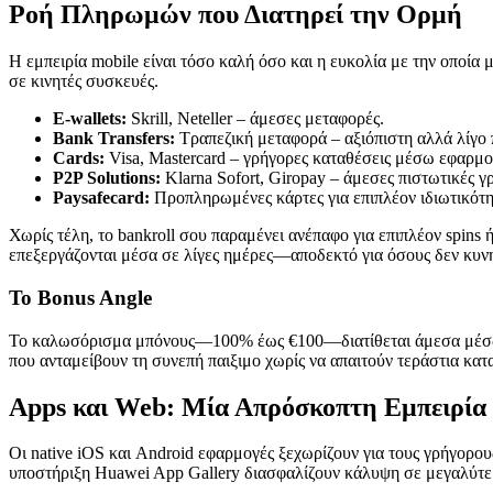
Ροή Πληρωμών που Διατηρεί την Ορμή
Η εμπειρία mobile είναι τόσο καλή όσο και η ευκολία με την οποία
σε κινητές συσκευές.
E‑wallets:
Skrill, Neteller – άμεσες μεταφορές.
Bank Transfers:
Τραπεζική μεταφορά – αξιόπιστη αλλά λίγο 
Cards:
Visa, Mastercard – γρήγορες καταθέσεις μέσω εφαρμο
P2P Solutions:
Klarna Sofort, Giropay – άμεσες πιστωτικές γ
Paysafecard:
Προπληρωμένες κάρτες για επιπλέον ιδιωτικότη
Χωρίς τέλη, το bankroll σου παραμένει ανέπαφο για επιπλέον spins
επεξεργάζονται μέσα σε λίγες ημέρες—αποδεκτό για όσους δεν κυ
Το Bonus Angle
Το καλωσόρισμα μπόνους—100% έως €100—διατίθεται άμεσα μέσω της
που ανταμείβουν τη συνεπή παιξιμο χωρίς να απαιτούν τεράστια κατ
Apps και Web: Μία Απρόσκοπτη Εμπειρία
Οι native iOS και Android εφαρμογές ξεχωρίζουν για τους γρήγορου
υποστήριξη Huawei App Gallery διασφαλίζουν κάλυψη σε μεγαλύτ