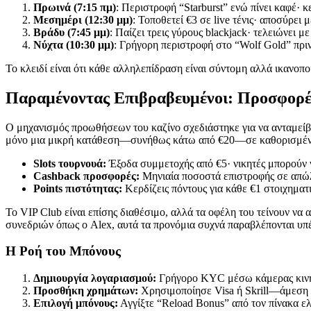
Πρωινά (7:15 πμ)
: Περιστροφή “Starburst” ενώ πίνει καφέ· κ
Μεσημέρι (12:30 μμ)
: Τοποθετεί €3 σε live τένις· αποσύρει 
Βράδυ (7:45 μμ)
: Παίζει τρεις γύρους blackjack· τελειώνει μ
Νύχτα (10:30 μμ)
: Γρήγορη περιστροφή στο “Wolf Gold” πρι
Το κλειδί είναι ότι κάθε αλληλεπίδραση είναι σύντομη αλλά ικανοπο
Παραμένοντας Επιβραβευμένοι: Προσφορές
Ο μηχανισμός προωθήσεων του καζίνο σχεδιάστηκε για να ανταμείβει
μόνο μια μικρή κατάθεση—συνήθως κάτω από €20—σε καθορισμένο
Slots τουρνουά:
Έξοδα συμμετοχής από €5· νικητές μπορούν 
Cashback προσφορές:
Μηνιαία ποσοστά επιστροφής σε απώλε
Points πιστότητας:
Κερδίζεις πόντους για κάθε €1 στοιχηματ
Το VIP Club είναι επίσης διαθέσιμο, αλλά τα οφέλη του τείνουν να
συνεδριών όπως ο Alex, αυτά τα προνόμια συχνά παραβλέπονται υπέ
Η Ροή του Μπόνους
Δημιουργία λογαριασμού:
Γρήγορο KYC μέσω κάμερας κιν
Προσθήκη χρημάτων:
Χρησιμοποίησε Visa ή Skrill—άμεση 
Επιλογή μπόνους:
Αγγίξτε “Reload Bonus” από τον πίνακα ε