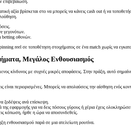
ην επιβεβαίωση.
τική αξία βρίσκεται στο να μπορείς να κάνεις cash out ή να τοποθετ
ολούθηση.
όσεις.
ve γεγονότων.
 betting οθονών.
spinning reel σε τοποθέτηση στοιχήματος σε ένα match χωρίς να εγκα
ιχήματα, Μεγάλος Ενθουσιασμός
μενος κίνδυνος με συχνές μικρές αποφάσεις. Στην πράξη, αυτό σημαί
ς είναι περιορισμένες. Μπορείς να απολαύσεις την αίσθηση ενός κοντιν
α ξοδέψεις ανά επίσκεψη.
 της εφαρμογής για να δεις πόσους γύρους ή χέρια έχεις ολοκληρώσει
θεις κόπωση, ήρθε η ώρα να αποσυνδεθείς.
ηξη ενθουσιασμού παρά σε μια ατελείωτη ρουτίνα.