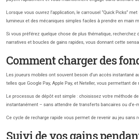
Lorsque vous ouvrez l’application, le carrousel “Quick Picks” me
lumineux et des mécaniques simples faciles à prendre en main 
Si vous préférez quelque chose de plus thématique, recherchez d
narratives et boucles de gains rapides, vous donnant cette sens
Comment charger des fon
Les joueurs mobiles ont souvent besoin d’un accès instantané a
telles que Google Pay, Apple Pay, et Neteller, vous permettant de
Le processus de dépôt est simple : choisissez votre méthode de 
instantanément – sans attendre de transferts bancaires ou d’e-m
Ce cycle de recharge rapide vous permet de revenir au jeu sans r
Suivi de vos gains pendan