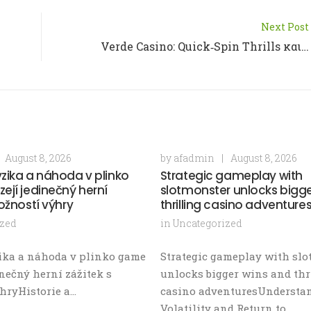
Next Post
Verde Casino: Quick‑Spin Thrills και Lightning‑Fast Wins για τον Σύγχρονο Παίκτη
August 8, 2026
by
afadmin
|
August 8, 2026
zika a náhoda v plinko
Strategic gameplay with
ejí jedinečný herní
slotmonster unlocks bigge
ožností výhry
thrilling casino adventure
ized
in
Uncategorized
ika a náhoda v plinko game
Strategic gameplay with sl
inečný herní zážitek s
unlocks bigger wins and thr
hryHistorie a…
casino adventuresUndersta
Volatility and Return to…