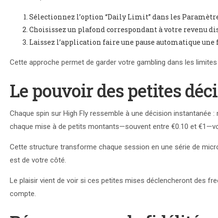
Sélectionnez l’option “Daily Limit” dans les Paramètre
Choisissez un plafond correspondant à votre revenu di
Laissez l’application faire une pause automatique une f
Cette approche permet de garder votre gambling dans les limites t
Le pouvoir des petites déc
Chaque spin sur High Fly ressemble à une décision instantanée : m
chaque mise à de petits montants—souvent entre €0.10 et €1—vo
Cette structure transforme chaque session en une série de micr
est de votre côté.
Le plaisir vient de voir si ces petites mises déclencheront des
compte.