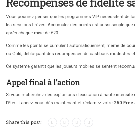
Récompenses de fidélité 
Vous pourriez penser que les programmes VIP nécessitent de lon
les sessions brèves. Accumuler des points est aussi simple que d
après chaque mise de €20.
Comme les points se cumulent automatiquement, même de courte
ou Gold, débloquant des récompenses de cashback modestes et 
Ce système garantit que les joueurs mobiles se sentent reconn
Appel final à l’action
Si vous recherchez des explosions d’excitation à haute intensité
l’êtes. Lancez-vous dès maintenant et réclamez votre
250 Free 
Share this post: