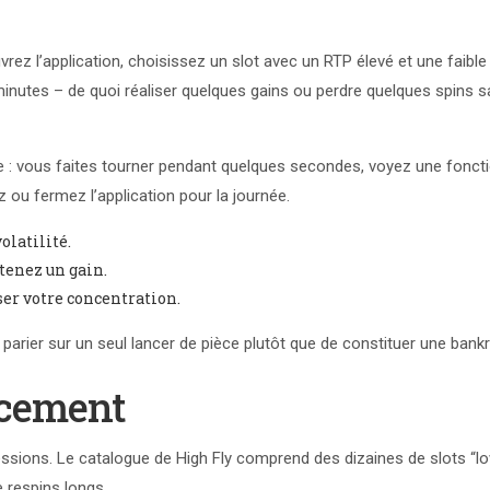
z l’application, choisissez un slot avec un RTP élevé et une faible vo
inutes – de quoi réaliser quelques gains ou perdre quelques spins 
née : vous faites tourner pendant quelques secondes, voyez une fonct
 ou fermez l’application pour la journée.
olatilité.
btenez un gain.
er votre concentration.
 parier sur un seul lancer de pièce plutôt que de constituer une bankro
acement
essions. Le catalogue de High Fly comprend des dizaines de slots “lo
 respins longs.