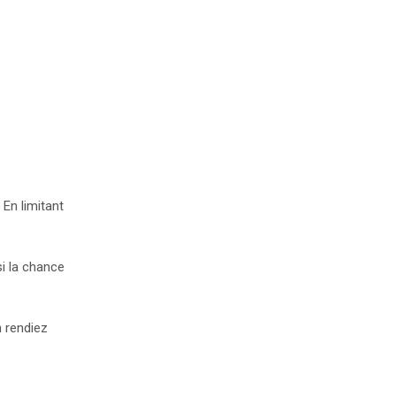
 En limitant
i la chance
n rendiez