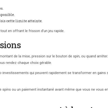
s.
sponible.
ois cette limite atteinte.
out en offrant le frisson d’un jeu rapide.
isions
ontant de la mise, pression sur le bouton de spin, ou quand arrêter.
us rendez chaque choix gérable.
o-investissements qui peuvent rapidement se transformer en gains s
 free spins ou un paiement instantané avant même que vous ne vous e