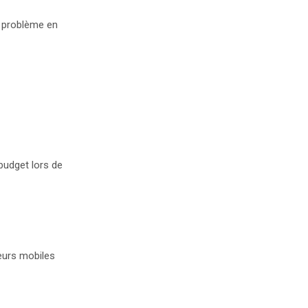
e problème en
budget lors de
ueurs mobiles