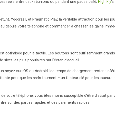
ques reels entre deux réunions ou pendant une pause café,
High Fly
’s
etEnt, Yggdrasil, et Pragmatic Play, la véritable attraction pour les jo
n jeu depuis votre téléphone et commencer à chasser les gains immé
ce est optimisée pour le tactile. Les boutons sont suffisamment grand
de slots les plus populaires sur l’écran d’accueil.
vous soyez sur iOS ou Android, les temps de chargement restent infér
ente pour que les reels tournent – un facteur clé pour les joueurs qu
 de votre téléphone, vous êtes moins susceptible d’être distrait par
tré sur des parties rapides et des paiements rapides.