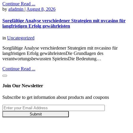
Continue Read ...
by
afadmin
|
August 8, 2026
Sorgfältige Analyse verschiedener Strategien mit nvcasino für
langfristigen Erfolg gewährleisten
in
Uncategorized
Sorgfältige Analyse verschiedener Strategien mit nvcasino für
langfristigen Erfolg gewährleistenDie Grundlagen des
verantwortungsbewussten SpielensDie Bedeutung…
Continue Read ...
Join Our Newsletter
Subscribe to get information about products and coupons
Submit