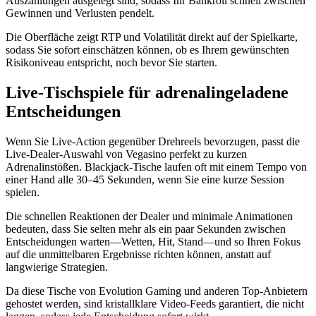
Auszahlungen ausgelegt sind, sodass Ihr Bankroll schnell zwischen
Gewinnen und Verlusten pendelt.
Die Oberfläche zeigt RTP und Volatilität direkt auf der Spielkarte,
sodass Sie sofort einschätzen können, ob es Ihrem gewünschten
Risikoniveau entspricht, noch bevor Sie starten.
Live‑Tischspiele für adrenalingeladene
Entscheidungen
Wenn Sie Live‑Action gegenüber Drehreels bevorzugen, passt die
Live‑Dealer‑Auswahl von Vegasino perfekt zu kurzen
Adrenalinstößen. Blackjack‑Tische laufen oft mit einem Tempo von
einer Hand alle 30–45 Sekunden, wenn Sie eine kurze Session
spielen.
Die schnellen Reaktionen der Dealer und minimale Animationen
bedeuten, dass Sie selten mehr als ein paar Sekunden zwischen
Entscheidungen warten—Wetten, Hit, Stand—und so Ihren Fokus
auf die unmittelbaren Ergebnisse richten können, anstatt auf
langwierige Strategien.
Da diese Tische von Evolution Gaming und anderen Top‑Anbietern
gehostet werden, sind kristallklare Video‑Feeds garantiert, die nicht