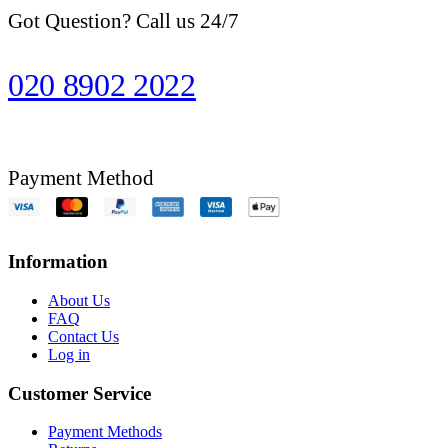
Got Question? Call us 24/7
020 8902 2022
Payment Method
Information
About Us
FAQ
Contact Us
Log in
Customer Service
Payment Methods