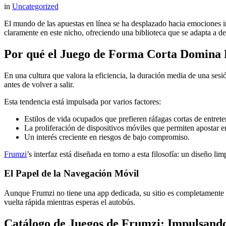
in
Uncategorized
El mundo de las apuestas en línea se ha desplazado hacia emociones 
claramente en este nicho, ofreciendo una biblioteca que se adapta a d
Por qué el Juego de Forma Corta Domina
En una cultura que valora la eficiencia, la duración media de una ses
antes de volver a salir.
Esta tendencia está impulsada por varios factores:
Estilos de vida ocupados que prefieren ráfagas cortas de entret
La proliferación de dispositivos móviles que permiten apostar en
Un interés creciente en riesgos de bajo compromiso.
Frumzi
’s interfaz está diseñada en torno a esta filosofía: un diseño li
El Papel de la Navegación Móvil
Aunque Frumzi no tiene una app dedicada, su sitio es completamente a
vuelta rápida mientras esperas el autobús.
Catálogo de Juegos de Frumzi: Impulsando