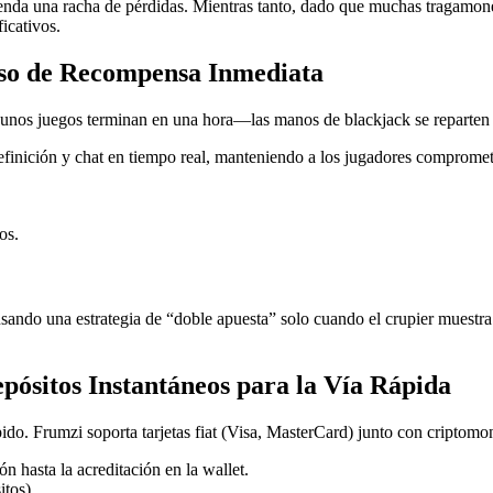
nda una racha de pérdidas. Mientras tanto, dado que muchas tragamoneda
icativos.
lso de Recompensa Inmediata
gunos juegos terminan en una hora—las manos de blackjack se reparten c
 definición y chat en tiempo real, manteniendo a los jugadores comprome
os.
usando una estrategia de “doble apuesta” solo cuando el crupier muestra
pósitos Instantáneos para la Vía Rápida
ápido. Frumzi soporta tarjetas fiat (Visa, MasterCard) junto con cript
n hasta la acreditación en la wallet.
itos).