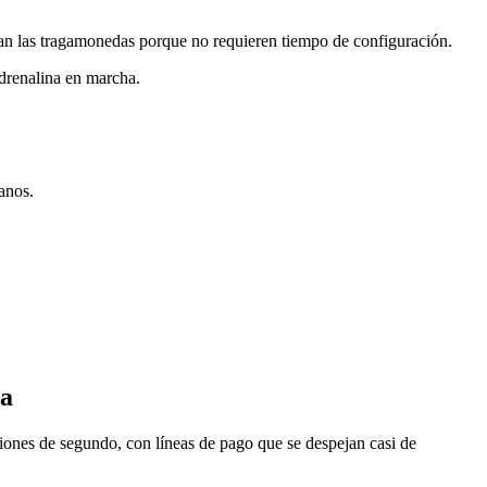
an las tragamonedas porque no requieren tiempo de configuración.
drenalina en marcha.
anos.
ea
ciones de segundo, con líneas de pago que se despejan casi de