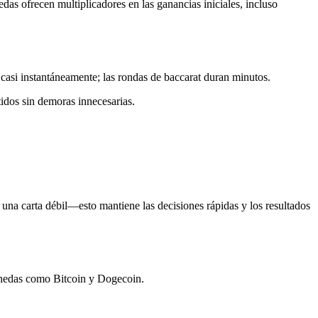
s ofrecen multiplicadores en las ganancias iniciales, incluso
asi instantáneamente; las rondas de baccarat duran minutos.
tidos sin demoras innecesarias.
 una carta débil—esto mantiene las decisiones rápidas y los resultados
omonedas como Bitcoin y Dogecoin.