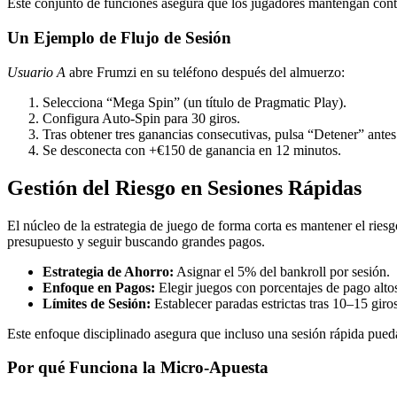
Este conjunto de funciones asegura que los jugadores mantengan contro
Un Ejemplo de Flujo de Sesión
Usuario A
abre Frumzi en su teléfono después del almuerzo:
Selecciona “Mega Spin” (un título de Pragmatic Play).
Configura Auto-Spin para 30 giros.
Tras obtener tres ganancias consecutivas, pulsa “Detener” antes 
Se desconecta con +€150 de ganancia en 12 minutos.
Gestión del Riesgo en Sesiones Rápidas
El núcleo de la estrategia de juego de forma corta es mantener el ri
presupuesto y seguir buscando grandes pagos.
Estrategia de Ahorro:
Asignar el 5% del bankroll por sesión.
Enfoque en Pagos:
Elegir juegos con porcentajes de pago alt
Límites de Sesión:
Establecer paradas estrictas tras 10–15 giros
Este enfoque disciplinado asegura que incluso una sesión rápida pueda
Por qué Funciona la Micro-Apuesta