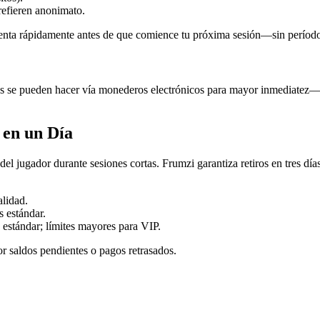
efieren anonimato.
uenta rápidamente antes de que comience tu próxima sesión—sin período
ntes se pueden hacer vía monederos electrónicos para mayor inmediatez—
 en un Día
 del jugador durante sesiones cortas. Frumzi garantiza retiros en tres 
alidad.
 estándar.
 estándar; límites mayores para VIP.
or saldos pendientes o pagos retrasados.