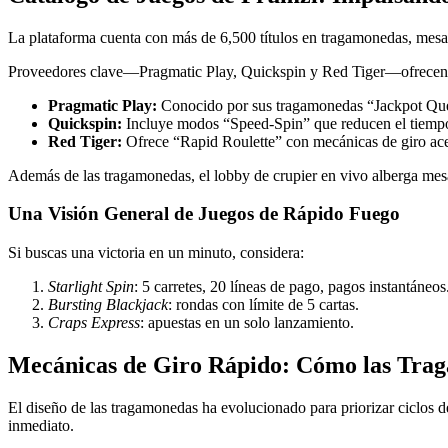
La plataforma cuenta con más de 6,500 títulos en tragamonedas, mesa
Proveedores clave—Pragmatic Play, Quickspin y Red Tiger—ofrecen car
Pragmatic Play:
Conocido por sus tragamonedas “Jackpot Quest
Quickspin:
Incluye modos “Speed‑Spin” que reducen el tiempo
Red Tiger:
Ofrece “Rapid Roulette” con mecánicas de giro ace
Además de las tragamonedas, el lobby de crupier en vivo alberga mes
Una Visión General de Juegos de Rápido Fuego
Si buscas una victoria en un minuto, considera:
Starlight Spin
: 5 carretes, 20 líneas de pago, pagos instantáneos
Bursting Blackjack
: rondas con límite de 5 cartas.
Craps Express
: apuestas en un solo lanzamiento.
Mecánicas de Giro Rápido: Cómo las Trag
El diseño de las tragamonedas ha evolucionado para priorizar ciclos d
inmediato.