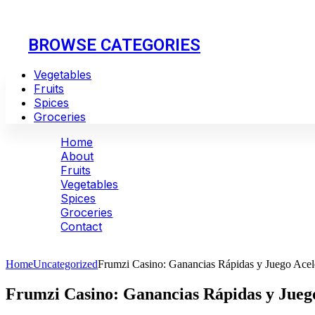
BROWSE CATEGORIES
Vegetables
Fruits
Spices
Groceries
Home
About
Fruits
Vegetables
Spices
Groceries
Contact
Huge Savings - 30 to 50%
Home
Uncategorized
Frumzi Casino: Ganancias Rápidas y Juego Acel
Frumzi Casino: Ganancias Rápidas y Jueg