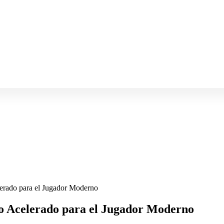
erado para el Jugador Moderno
o Acelerado para el Jugador Moderno