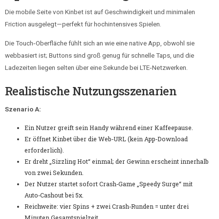
Die mobile Seite von Kinbet ist auf Geschwindigkeit und minimalen
Friction ausgelegt—perfekt für hochintensives Spielen.
Die Touch‑Oberfläche fühlt sich an wie eine native App, obwohl sie
webbasiert ist; Buttons sind groß genug für schnelle Taps, und die
Ladezeiten liegen selten über eine Sekunde bei LTE‑Netzwerken.
Realistische Nutzungsszenarien
Szenario A:
Ein Nutzer greift sein Handy während einer Kaffeepause.
Er öffnet Kinbet über die Web‑URL (kein App‑Download
erforderlich).
Er dreht „Sizzling Hot“ einmal; der Gewinn erscheint innerhalb
von zwei Sekunden.
Der Nutzer startet sofort Crash‑Game „Speedy Surge“ mit
Auto‑Cashout bei 5x.
Reichweite: vier Spins + zwei Crash‑Runden = unter drei
Minuten Gesamtspielzeit.