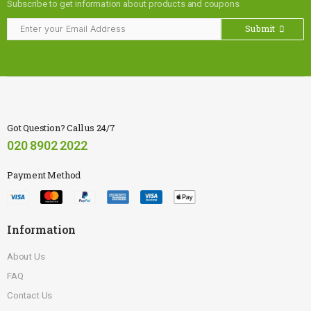
Subscribe to get information about products and coupons
Submit
Got Question? Call us 24/7
020 8902 2022
Payment Method
Information
About Us
FAQ
Contact Us