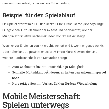
gewinnt man sofort, ohne weitere Entscheidung.
Beispiel für den Spielablauf
Ein Spieler startet mit €10 und setzt €1 bei Crash‑Game „Speedy Surge.“
Er legt einen Auto‑Cashout bei 4x fest und beobachtet, wie der
Multiplikator in etwa sechs Sekunden von 1x auf 4x steigt.
Wenn er vor Erreichen von 4x crasht, verliert er €1; wenn er genau bei 4x
oder höher landet, gewinnt er sofort €4—ein klarer Gewinn, der eine
weitere Runde innerhalb von Sekunden anregt.
Auto‑Cashout reduziert Entscheidungs‑Müdigkeit.
Schnelle Multiplikator‑Änderungen halten den Adrenalinspiegel
hoch.
Kurzzeitige Gewinn‑Verlust‑Zyklen fördern Wiederholung.
Mobile Meisterschaft:
Spielen unterwegs