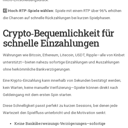
3️⃣ Hoch‑RTP‑Spiele wählen:
Spiele mit einem RTP über 96% erhöhen
die Chancen auf schnelle Rückzahlungen bei kurzen Spielphasen.
Crypto‑Bequemlichkeit für
schnelle Einzahlungen
Währungen wie Bitcoin, Ethereum, Litecoin, USDT, Ripple—alle von Kinbet
unterstützt—bieten nahezu sofortige Einzahlungen und Auszahlungen
ohne herkömmliche Bankverzögerungen.
Eine Krypto‑Einzahlung kann innerhalb von Sekunden bestätigt werden;
kein Warten, keine manuelle Verifizierung—Spieler können direkt nach
Geldeingang mit dem ersten Spin starten.
Diese Schnelligkeit passt perfekt zu kurzen Sessions, bei denen jede
Wartezeit den Spielfluss unterbricht und die Motivation senkt.
Keine Banküberweisungs‑Verzögerungen—sofortige