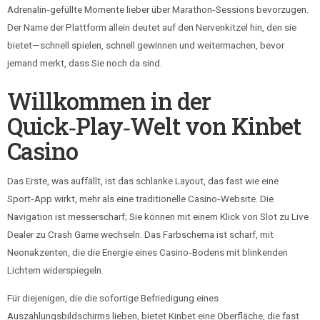
Adrenalin‑gefüllte Momente lieber über Marathon‑Sessions bevorzugen.
Der Name der Plattform allein deutet auf den Nervenkitzel hin, den sie
bietet—schnell spielen, schnell gewinnen und weitermachen, bevor
jemand merkt, dass Sie noch da sind.
Willkommen in der
Quick‑Play‑Welt von Kinbet
Casino
Das Erste, was auffällt, ist das schlanke Layout, das fast wie eine
Sport‑App wirkt, mehr als eine traditionelle Casino‑Website. Die
Navigation ist messerscharf; Sie können mit einem Klick von Slot zu Live
Dealer zu Crash Game wechseln. Das Farbschema ist scharf, mit
Neonakzenten, die die Energie eines Casino‑Bodens mit blinkenden
Lichtern widerspiegeln.
Für diejenigen, die die sofortige Befriedigung eines
Auszahlungsbildschirms lieben, bietet Kinbet eine Oberfläche, die fast