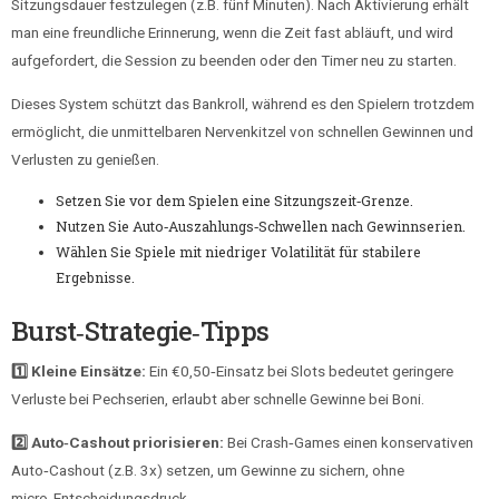
Sitzungsdauer festzulegen (z.B. fünf Minuten). Nach Aktivierung erhält
man eine freundliche Erinnerung, wenn die Zeit fast abläuft, und wird
aufgefordert, die Session zu beenden oder den Timer neu zu starten.
Dieses System schützt das Bankroll, während es den Spielern trotzdem
ermöglicht, die unmittelbaren Nervenkitzel von schnellen Gewinnen und
Verlusten zu genießen.
Setzen Sie vor dem Spielen eine Sitzungszeit‑Grenze.
Nutzen Sie Auto‑Auszahlungs‑Schwellen nach Gewinnserien.
Wählen Sie Spiele mit niedriger Volatilität für stabilere
Ergebnisse.
Burst‑Strategie‑Tipps
1️⃣ Kleine Einsätze:
Ein €0,50‑Einsatz bei Slots bedeutet geringere
Verluste bei Pechserien, erlaubt aber schnelle Gewinne bei Boni.
2️⃣ Auto‑Cashout priorisieren:
Bei Crash‑Games einen konservativen
Auto‑Cashout (z.B. 3x) setzen, um Gewinne zu sichern, ohne
micro‑Entscheidungsdruck.