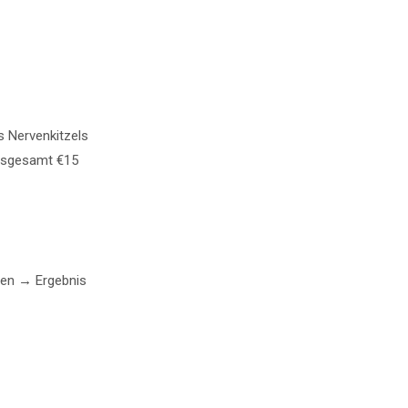
es Nervenkitzels
insgesamt €15
hen → Ergebnis