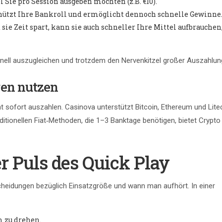
l Sie pro Session ausgeben möchten (z.B. €10).
hützt Ihre Bankroll und ermöglicht dennoch schnelle Gewinne
ie Zeit spart, kann sie auch schneller Ihre Mittel aufbrauchen
schnell auszugleichen und trotzdem den Nervenkitzel großer Auszahlu
gen nutzen
t sofort auszahlen. Casinova unterstützt Bitcoin, Ethereum und Lite
ditionellen Fiat‑Methoden, die 1–3 Banktage benötigen, bietet Crypto
r Puls des Quick Play
cheidungen bezüglich Einsatzgröße und wann man aufhört. In einer
m zu drehen.