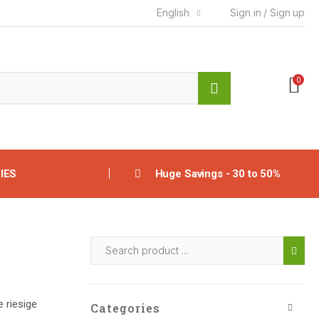
English
Sign in / Sign up
0
IES
Huge Savings - 30 to 50%
 riesige
Categories