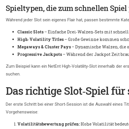
Spieltypen, die zum schnellen Spiel
Während jeder Slot sein eigenes Flair hat, passen bestimmte Kat
Classic Slots
– Einfache Drei‑Walzen‑Sets mit schnell
High‑Volatility Titles
– Große Gewinne kommen schnel
Megaways & Cluster Pays
– Dynamische Walzen, die of
Progressive Jackpots
– Während der Jackpot Zeit brauc
Zum Beispiel kann ein NetEnt High‑Volatility‑Slot innerhalb der e
suchen.
Das richtige Slot‑Spiel fü
Der erste Schritt bei einer Short‑Session ist die Auswahl eines Tit
Vorgehensweise:
Volatilitätsbewertung prüfen:
Hohe Volatilität bedeut