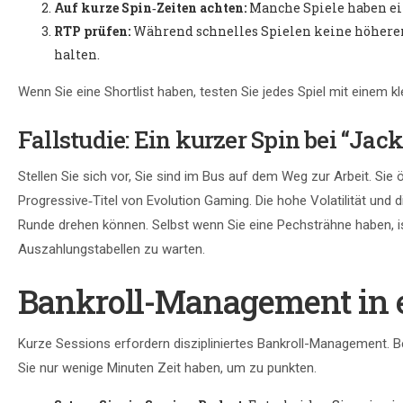
Auf kurze Spin‑Zeiten achten:
Manche Spiele haben ei
RTP prüfen:
Während schnelles Spielen keine höheren 
halten.
Wenn Sie eine Shortlist haben, testen Sie jedes Spiel mit einem 
Fallstudie: Ein kurzer Spin bei “Jac
Stellen Sie sich vor, Sie sind im Bus auf dem Weg zur Arbeit. Sie
Progressive‑Titel von Evolution Gaming. Die hohe Volatilität und
Runde drehen können. Selbst wenn Sie eine Pechsträhne haben, i
Auszahlungstabellen zu warten.
Bankroll-Management in 
Kurze Sessions erfordern diszipliniertes Bankroll-Management. B
Sie nur wenige Minuten Zeit haben, um zu punkten.