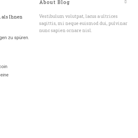
About Blog
.
Vestibulum volutpat, lacus a ultrices
, als Ihnen
sagittis, mi neque euismod dui, pulvinar
nunc sapien ornare nisl.
ngen zu spüren.
coin
 eine