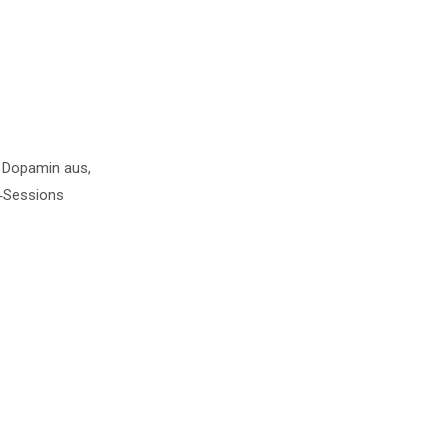
n Dopamin aus,
o‑Sessions