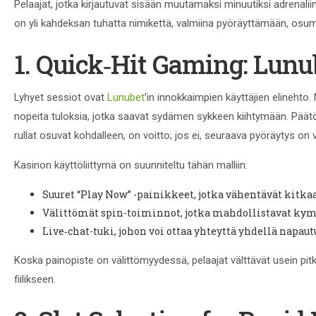
Pelaajat, jotka kirjautuvat sisään muutamaksi minuutiksi adrenali
on yli kahdeksan tuhatta nimikettä, valmiina pyöräyttämään, osum
1. Quick‑Hit Gaming: Lunu
Lyhyet sessiot ovat
Lunubet
’in innokkaimpien käyttäjien elinehto.
nopeita tuloksia, jotka saavat sydämen sykkeen kiihtymään. Pää
rullat osuvat kohdalleen, on voitto; jos ei, seuraava pyöräytys on
Kasinon käyttöliittymä on suunniteltu tähän malliin:
Suuret “Play Now” -painikkeet, jotka vähentävät kitkaa
Välittömät spin-toiminnot, jotka mahdollistavat k
Live‑chat-tuki, johon voi ottaa yhteyttä yhdellä napaut
Koska painopiste on välittömyydessä, pelaajat välttävät usein pitk
fiilikseen.