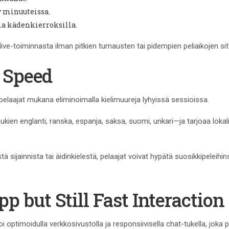
y minuuteissa.
la kädenkierroksilla.
live-toiminnasta ilman pitkien turnausten tai pidempien peliaikojen si
r Speed
pelaajat mukana eliminoimalla kielimuureja lyhyissä sessioissa.
en englanti, ranska, espanja, saksa, suomi, unkari—ja tarjoaa lokali
 sijainnista tai äidinkielestä, pelaajat voivat hypätä suosikkipeleihin
 but Still Fast Interaction
oi optimoidulla verkkosivustolla ja responsiivisella chat-tukella, joka p