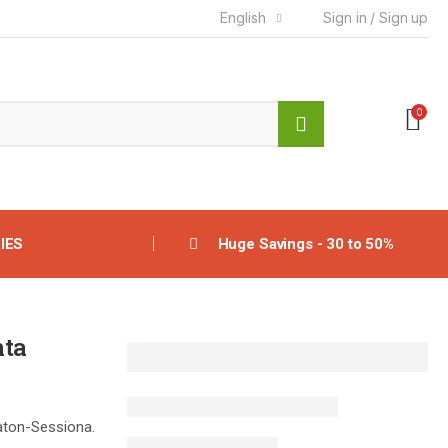
English
Sign in / Sign up
0
IES
Huge Savings - 30 to 50%
nta
aton-Sessiona.