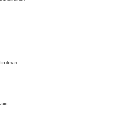
iin ilman
 vain