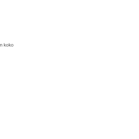
an koko