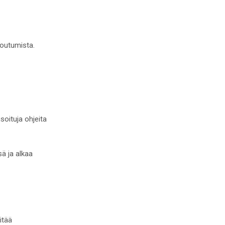
toutumista.
soituja ohjeita
sä ja alkaa
itää