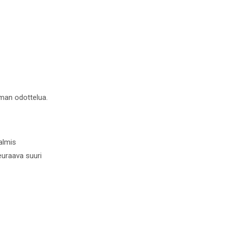
lman odottelua.
valmis
euraava suuri