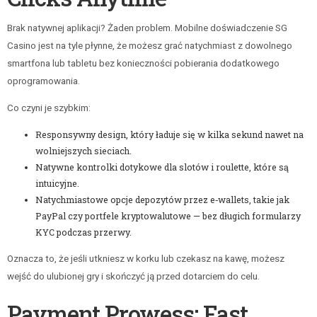
Brak natywnej aplikacji? Żaden problem. Mobilne doświadczenie SG
Casino jest na tyle płynne, że możesz grać natychmiast z dowolnego
smartfona lub tabletu bez konieczności pobierania dodatkowego
oprogramowania.
Co czyni je szybkim:
Responsywny design, który ładuje się w kilka sekund nawet na
wolniejszych sieciach.
Natywne kontrolki dotykowe dla slotów i roulette, które są
intuicyjne.
Natychmiastowe opcje depozytów przez e‑wallets, takie jak
PayPal czy portfele kryptowalutowe — bez długich formularzy
KYC podczas przerwy.
Oznacza to, że jeśli utkniesz w korku lub czekasz na kawę, możesz
wejść do ulubionej gry i skończyć ją przed dotarciem do celu.
Payment Prowess: Fast