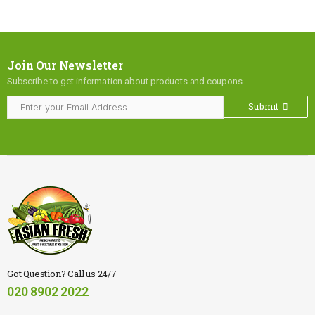
Join Our Newsletter
Subscribe to get information about products and coupons
Submit
Got Question? Call us 24/7
020 8902 2022