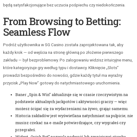
będą satysfakcjonujące bez uczucia pośpiechu czy niedokończenia.
From Browsing to Betting:
Seamless Flow
Podróż użytkownika w SG Casino została zaprojektowana tak, aby
każdy krok — od wejścia na stronę główną po złożenie pierwszego
zakładu — był bezproblemowy. Po zalogowaniu widzisz intuicyjne menu,
które kategoryzuje gry według typu i dostawcy. Kliknięcie „Slots”
prowadzi bezpośrednio do nowości, gdzie każdy tytuł ma wyraźny
przycisk „Play Now” gotowy do natychmiastowego uruchomienia.
Baner „Spin & Win” aktualizuje się w czasie rzeczywistym na
podstawie aktualnych jackpotów i aktywności graczy — więc
możesz ścigać się za wydarzeniami na żywo, grając samemu.
Historia zakładów jest wyświetlana natychmiast na pulpicie; nie
musisz czekać na e-maile potwierdzające, czy wygrałeś czy
przegrałeś.
Widget „Quick Bet” pozwala podwoić lub zmniejszyć stawkę