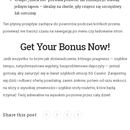
jednym tapem — idealny na chwile, gdy czujesz się szczęśliwy
lub ostrożny.
Ten płynny przepływ zachęca do powrotów podczas krótkich przerw,
ponieważ nie tracisz czasu na nawigację po menu czy ładowanie stron.
Get Your Bonus Now!
Jeśli wszystko to brzmi jak doświadczenie, którego pragniesz — szybkie
tempo, natychmiastowe wypłaty, bezproblemowe depozyty — jesteś
gotowy, aby zanurzyć się w świat szybkich emocji SG Casino. Zarejestruj
się dziś i odbierz ofertę powitalną, zanim zniknie; potem od razu wskocz
na sloty o wysokiej zmienności i szybkie stoły roulette, które będą
trzymać Twój adrenaline na wysokim poziomie przez cały dzień.
Share this post: