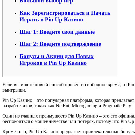
Большой выбор игр
Как Зарегистрироваться и Начать
Играть в Pin Up Казино
Шаг 1: Введите свои данные
Шаг 2: Введите подтверждение
Бонусы и Акции для Новых
Игроков в Pin Up Казино
Если вы ищете новый способ провести свободное время, то Pin
выигрыши.
Pin Up Казино – это популярная платформа, которая предлагае
разработчиков, таких как NetEnt, Microgaming и Pragmatic Play.
Один из главных преимуществ Pin Up Казино – это его официа
беспокоиться о мошенничестве или потерях, потому что Pin Up
Кроме того, Pin Up Казино предлагает привлекательные бонус