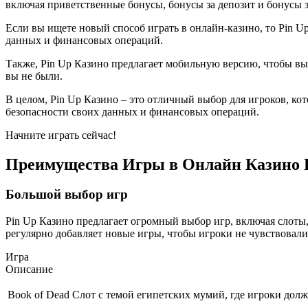
включая приветственные бонусы, бонусы за депозит и бонусы з
Если вы ищете новый способ играть в онлайн-казино, то Pin U
данных и финансовых операций.
Также, Pin Up Казино предлагает мобильную версию, чтобы вы 
вы не были.
В целом, Pin Up Казино – это отличный выбор для игроков, ко
безопасности своих данных и финансовых операций.
Начните играть сейчас!
Преимущества Игры в Онлайн Казино 
Большой выбор игр
Pin Up Казино предлагает огромный выбор игр, включая слоты, 
регулярно добавляет новые игры, чтобы игроки не чувствовали
Игра
Описание
Book of Dead
Слот с темой египетских мумий, где игроки до