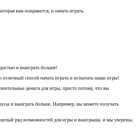
оторая вам понравится, и начать играть.
адостью и выиграть больше!
о отличный способ начать играть и испытать наши игры!
олнительные деньги для игры, просто потому, что вы
онусы и выиграть больше. Например, вы можете получать
ся целый ряд возможностей для игры и выигрыша, и мы уверены,