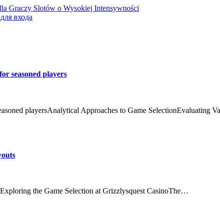
la Graczy Slotów o Wysokiej Intensywności
для входа
for seasoned players
r seasoned playersAnalytical Approaches to Game SelectionEvaluating 
youts
utsExploring the Game Selection at Grizzlysquest CasinoThe…