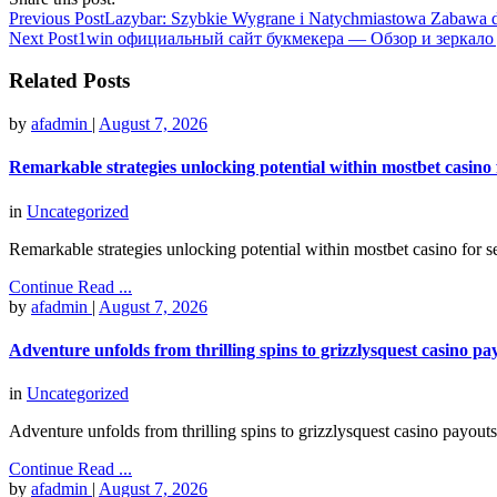
Previous Post
Lazybar: Szybkie Wygrane i Natychmiastowa Zabawa d
Next Post
1win официальный сайт букмекера — Обзор и зеркало 
Related Posts
by
afadmin
|
August 7, 2026
Remarkable strategies unlocking potential within mostbet casino 
in
Uncategorized
Remarkable strategies unlocking potential within mostbet casino fo
Continue Read ...
by
afadmin
|
August 7, 2026
Adventure unfolds from thrilling spins to grizzlysquest casino pa
in
Uncategorized
Adventure unfolds from thrilling spins to grizzlysquest casino payo
Continue Read ...
by
afadmin
|
August 7, 2026