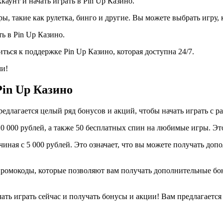
аунт и начать играть в Pin Up Казино.
, такие как рулетка, бинго и другие. Вы можете выбрать игру, к
ь в Pin Up Казино.
ться к поддержке Pin Up Казино, которая доступна 24/7.
ми!
in Up Казино
редлагается целый ряд бонусов и акций, чтобы начать играть с р
10 000 рублей, а также 50 бесплатных спин на любимые игры. Эт
иная с 5 000 рублей. Это означает, что вы можете получать доп
и промокоды, которые позволяют вам получать дополнительные б
ачать играть сейчас и получать бонусы и акции! Вам предлагает