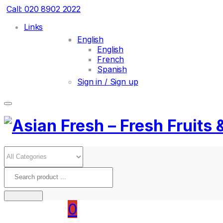
Call: 020 8902 2022
Links
English
English
French
Spanish
Sign in / Sign up
0