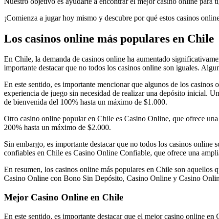
Nuestro objetivo es ayudarte a encontrar el mejor casino online para ti
¡Comienza a jugar hoy mismo y descubre por qué estos casinos online
Los casinos online más populares en Chile
En Chile, la demanda de casinos online ha aumentado significativamen
importante destacar que no todos los casinos online son iguales. Alg
En este sentido, es importante mencionar que algunos de los casinos o
experiencia de juego sin necesidad de realizar una depósito inicial.
de bienvenida del 100% hasta un máximo de $1.000.
Otro casino online popular en Chile es Casino Online, que ofrece una
200% hasta un máximo de $2.000.
Sin embargo, es importante destacar que no todos los casinos online so
confiables en Chile es Casino Online Confiable, que ofrece una amp
En resumen, los casinos online más populares en Chile son aquellos q
Casino Online con Bono Sin Depósito, Casino Online y Casino Online C
Mejor Casino Online en Chile
En este sentido, es importante destacar que el mejor casino online e