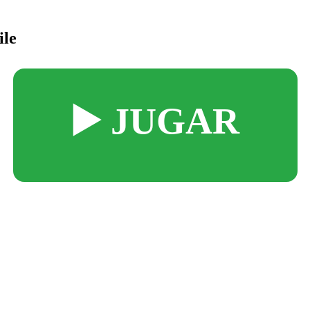
ile
▶️ JUGAR