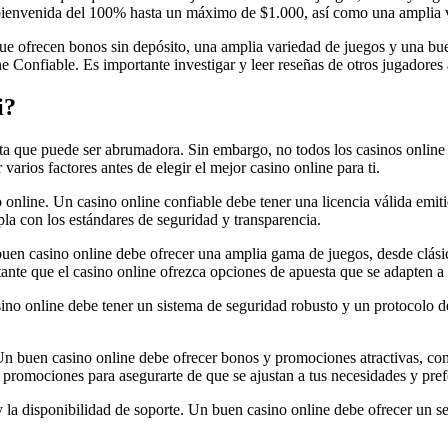
 bienvenida del 100% hasta un máximo de $1.000, así como una amplia 
ue ofrecen bonos sin depósito, una amplia variedad de juegos y una bu
onfiable. Es importante investigar y leer reseñas de otros jugadores a
i?
vasta que puede ser abrumadora. Sin embargo, no todos los casinos online
varios factores antes de elegir el mejor casino online para ti.
ino online. Un casino online confiable debe tener una licencia válida em
la con los estándares de seguridad y transparencia.
 buen casino online debe ofrecer una amplia gama de juegos, desde clási
ante que el casino online ofrezca opciones de apuesta que se adapten a
no online debe tener un sistema de seguridad robusto y un protocolo de 
n buen casino online debe ofrecer bonos y promociones atractivas, como
 promociones para asegurarte de que se ajustan a tus necesidades y pref
y la disponibilidad de soporte. Un buen casino online debe ofrecer un serv