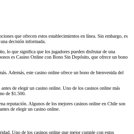
ciones que ofrecen estos establecimientos en línea. Sin embargo, es
 una decisión informada.
o, lo que significa que los jugadores pueden disfrutar de una
de bonos es Casino Online con Bono Sin Depósito, que ofrece un bono
 más. Además, este casino online ofrece un bono de bienvenida del
s antes de elegir un casino online. Uno de los casinos online más
imo de $1.500.
ena reputación. Algunos de los mejores casinos online en Chile son
ntes de elegir un casino online.
uridad. Uno de los casinos online que mejor cumple con estos