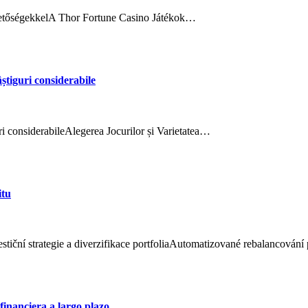
 lehetőségekkelA Thor Fortune Casino Játékok…
âștiguri considerabile
uri considerabileAlegerea Jocurilor și Varietatea…
itu
nvestiční strategie a diverzifikace portfoliaAutomatizované rebalancová
financiera a largo plazo