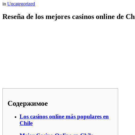
in
Uncategorized
Reseña de los mejores casinos online de Ch
Содержимое
Los casinos online más populares en
Chile