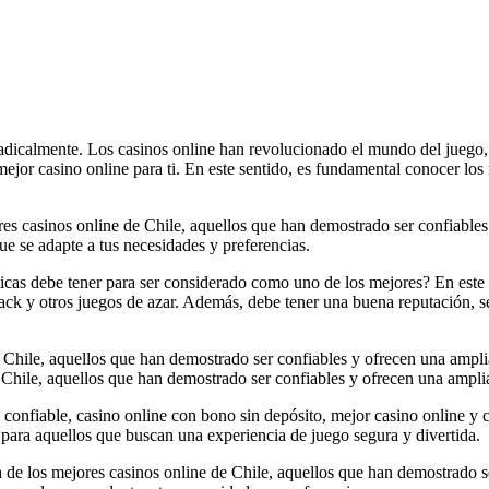
adicalmente. Los casinos online han revolucionado el mundo del juego,
mejor casino online para ti. En este sentido, es fundamental conocer los
ores casinos online de Chile, aquellos que han demostrado ser confiabl
que se adapte a tus necesidades y preferencias.
icas debe tener para ser considerado como uno de los mejores? En este 
jack y otros juegos de azar. Además, debe tener una buena reputación, s
 Chile, aquellos que han demostrado ser confiables y ofrecen una ampli
 Chile, aquellos que han demostrado ser confiables y ofrecen una ampl
e confiable, casino online con bono sin depósito, mejor casino online y
para aquellos que buscan una experiencia de juego segura y divertida.
a de los mejores casinos online de Chile, aquellos que han demostrado 