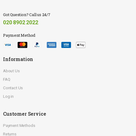
Got Question? Call us 24/7
020 8902 2022
Payment Method
Information
About Us
FAQ
Contact Us
Log in
Customer Service
Payment Methods
Returns