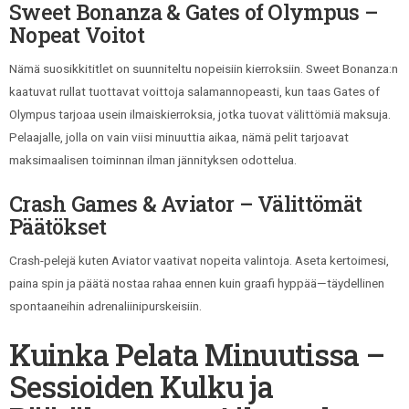
Sweet Bonanza & Gates of Olympus –
Nopeat Voitot
Nämä suosikkititlet on suunniteltu nopeisiin kierroksiin. Sweet Bonanza:n
kaatuvat rullat tuottavat voittoja salamannopeasti, kun taas Gates of
Olympus tarjoaa usein ilmaiskierroksia, jotka tuovat välittömiä maksuja.
Pelaajalle, jolla on vain viisi minuuttia aikaa, nämä pelit tarjoavat
maksimaalisen toiminnan ilman jännityksen odottelua.
Crash Games & Aviator – Välittömät
Päätökset
Crash-pelejä kuten Aviator vaativat nopeita valintoja. Aseta kertoimesi,
paina spin ja päätä nostaa rahaa ennen kuin graafi hyppää—täydellinen
spontaaneihin adrenaliinipurskeisiin.
Kuinka Pelata Minuutissa –
Sessioiden Kulku ja