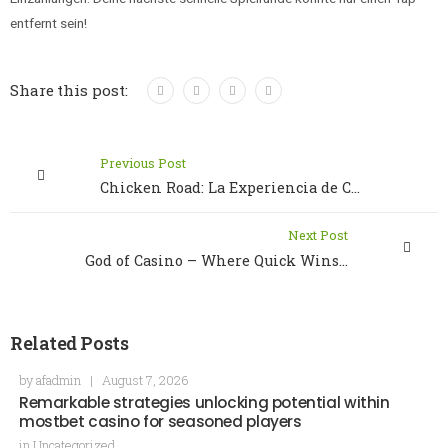
entfernt sein!
Share this post:
Previous Post
Chicken Road: La Experiencia de Casino Fast‑Pump Definitiva para Ganancias Rápidas
Next Post
God of Casino – Where Quick Wins Meet Divine Slots
Related Posts
by
afadmin
|
August 7, 2026
Remarkable strategies unlocking potential within
mostbet casino for seasoned players
in
Uncategorized