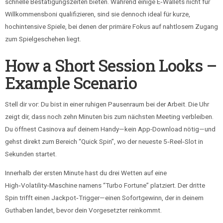
schnelle Bestätigungszeiten bieten. Während einige E‑Wallets nicht für
Willkommensboni qualifizieren, sind sie dennoch ideal für kurze,
hochintensive Spiele, bei denen der primäre Fokus auf nahtlosem Zugang
zum Spielgeschehen liegt.
How a Short Session Looks –
Example Scenario
Stell dir vor: Du bist in einer ruhigen Pausenraum bei der Arbeit. Die Uhr
zeigt dir, dass noch zehn Minuten bis zum nächsten Meeting verbleiben.
Du öffnest Casinova auf deinem Handy—kein App-Download nötig—und
gehst direkt zum Bereich “Quick Spin”, wo der neueste 5‑Reel‑Slot in
Sekunden startet.
Innerhalb der ersten Minute hast du drei Wetten auf eine
High‑Volatility‑Maschine namens “Turbo Fortune” platziert. Der dritte
Spin trifft einen Jackpot‑Trigger—einen Sofortgewinn, der in deinem
Guthaben landet, bevor dein Vorgesetzter reinkommt.