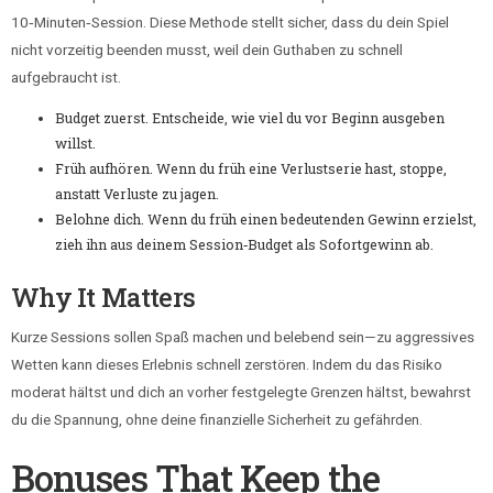
10‑Minuten‑Session. Diese Methode stellt sicher, dass du dein Spiel
nicht vorzeitig beenden musst, weil dein Guthaben zu schnell
aufgebraucht ist.
Budget zuerst. Entscheide, wie viel du vor Beginn ausgeben
willst.
Früh aufhören. Wenn du früh eine Verlustserie hast, stoppe,
anstatt Verluste zu jagen.
Belohne dich. Wenn du früh einen bedeutenden Gewinn erzielst,
zieh ihn aus deinem Session‑Budget als Sofortgewinn ab.
Why It Matters
Kurze Sessions sollen Spaß machen und belebend sein—zu aggressives
Wetten kann dieses Erlebnis schnell zerstören. Indem du das Risiko
moderat hältst und dich an vorher festgelegte Grenzen hältst, bewahrst
du die Spannung, ohne deine finanzielle Sicherheit zu gefährden.
Bonuses That Keep the