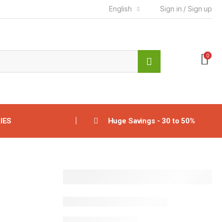
English
Sign in / Sign up
0
IES
Huge Savings - 30 to 50%