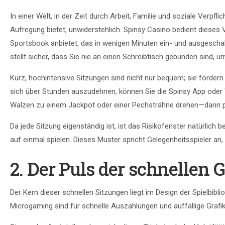
In einer Welt, in der Zeit durch Arbeit, Familie und soziale Verpf
Aufregung bietet, unwiderstehlich. Spinsy Casino bedient dieses
Sportsbook anbietet, das in wenigen Minuten ein- und ausgeschal
stellt sicher, dass Sie nie an einen Schreibtisch gebunden sind, 
Kurz, hochintensive Sitzungen sind nicht nur bequem; sie förder
sich über Stunden auszudehnen, können Sie die Spinsy App oder 
Walzen zu einem Jackpot oder einer Pechsträhne drehen—dann paus
Da jede Sitzung eigenständig ist, ist das Risikofenster natürlich
auf einmal spielen. Dieses Muster spricht Gelegenheitsspieler an
2. Der Puls der schnellen
Der Kern dieser schnellen Sitzungen liegt im Design der Spielbibl
Microgaming sind für schnelle Auszahlungen und auffällige Grafik