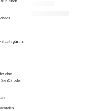
 früh einen
ehendes
kitzel spüren.
der eine
 Sie iOS oder
ten.
 mentalen