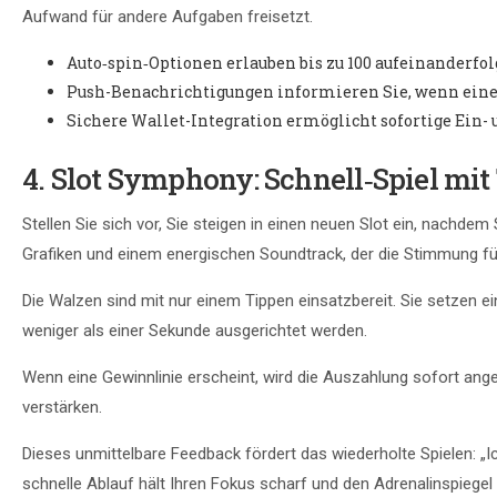
Aufwand für andere Aufgaben freisetzt.
Auto‑spin‑Optionen erlauben bis zu 100 aufeinanderfo
Push-Benachrichtigungen informieren Sie, wenn eine
Sichere Wallet-Integration ermöglicht sofortige Ein-
4. Slot Symphony: Schnell‑Spiel mi
Stellen Sie sich vor, Sie steigen in einen neuen Slot ein, nachde
Grafiken und einem energischen Soundtrack, der die Stimmung fü
Die Walzen sind mit nur einem Tippen einsatzbereit. Sie setzen 
weniger als einer Sekunde ausgerichtet werden.
Wenn eine Gewinnlinie erscheint, wird die Auszahlung sofort ange
verstärken.
Dieses unmittelbare Feedback fördert das wiederholte Spielen: „Ic
schnelle Ablauf hält Ihren Fokus scharf und den Adrenalinspiegel