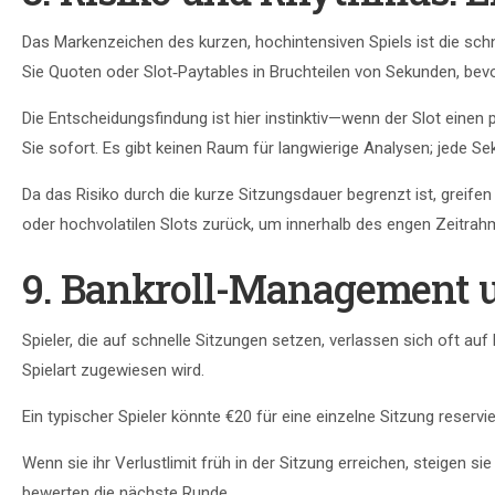
Das Markenzeichen des kurzen, hochintensiven Spiels ist die schn
Sie Quoten oder Slot‑Paytables in Bruchteilen von Sekunden, bevo
Die Entscheidungsfindung ist hier instinktiv—wenn der Slot einen p
Sie sofort. Es gibt keinen Raum für langwierige Analysen; jede Se
Da das Risiko durch die kurze Sitzungsdauer begrenzt ist, greifen 
oder hochvolatilen Slots zurück, um innerhalb des engen Zeitra
9. Bankroll-Management 
Spieler, die auf schnelle Sitzungen setzen, verlassen sich oft au
Spielart zugewiesen wird.
Ein typischer Spieler könnte €20 für eine einzelne Sitzung reservie
Wenn sie ihr Verlustlimit früh in der Sitzung erreichen, steigen 
bewerten die nächste Runde.