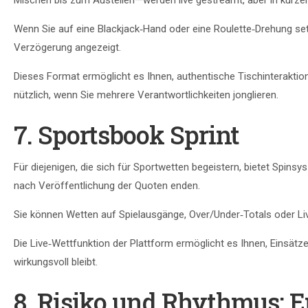
Wenn Sie auf eine Blackjack‑Hand oder eine Roulette‑Drehung set
Verzögerung angezeigt.
Dieses Format ermöglicht es Ihnen, authentische Tischinterakt
nützlich, wenn Sie mehrere Verantwortlichkeiten jonglieren.
7. Sportsbook Sprint
Für diejenigen, die sich für Sportwetten begeistern, bietet Spins
nach Veröffentlichung der Quoten enden.
Sie können Wetten auf Spielausgänge, Over/Under‑Totals oder Li
Die Live‑Wettfunktion der Plattform ermöglicht es Ihnen, Einsät
wirkungsvoll bleibt.
8. Risiko und Rhythmus: 