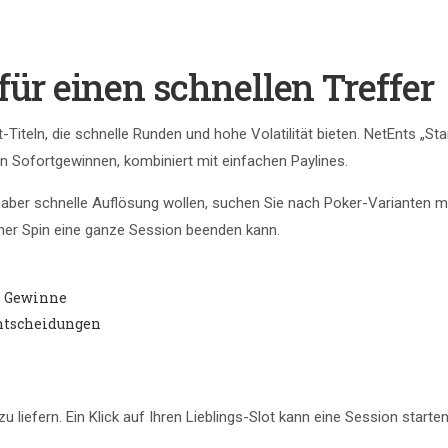
für einen schnellen Treffer
Titeln, die schnelle Runden und hohe Volatilität bieten. NetEnts „Sta
n Sofortgewinnen, kombiniert mit einfachen Paylines.
en, aber schnelle Auflösung wollen, suchen Sie nach Poker-Varianten 
lner Spin eine ganze Session beenden kann.
e Gewinne
Entscheidungen
 liefern. Ein Klick auf Ihren Lieblings-Slot kann eine Session starte