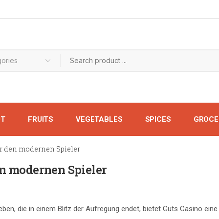
UT
FRUITS
VEGETABLES
SPICES
GROCE
für den modernen Spieler
en modernen Spieler
ieben, die in einem Blitz der Aufregung endet, bietet Guts Casino eine