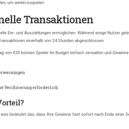
ten, um weiterzuspielen.
nelle Transaktionen
lle Ein- und Auszahlungen ermöglichen. Während einige Nutzer gele
 Transaktionen innerhalb von 24 Stunden abgeschlossen.
g von €20 können Spieler ihr Budget einfach verwalten und Gewinn
berweisungen
e Verifizierung erforderlich
orteil?
Praxis bedeutet das, dass Ihre Gewinne fast sofort nach Ende einer 