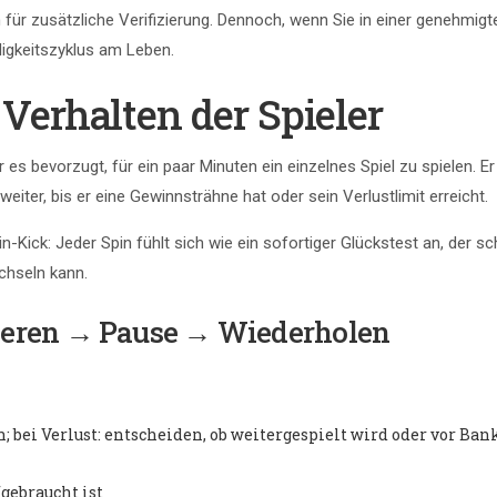
für zusätzliche Verifizierung. Dennoch, wenn Sie in einer genehmig
igkeitszyklus am Leben.
 Verhalten der Spieler
es bevorzugt, für ein paar Minuten ein einzelnes Spiel zu spielen. Er
weiter, bis er eine Gewinnsträhne hat oder sein Verlustlimit erreicht.
n-Kick: Jeder Spin fühlt sich wie ein sofortiger Glückstest an, der sc
chseln kann.
lieren → Pause → Wiederholen
 bei Verlust: entscheiden, ob weitergespielt wird oder vor Ban
gebraucht ist