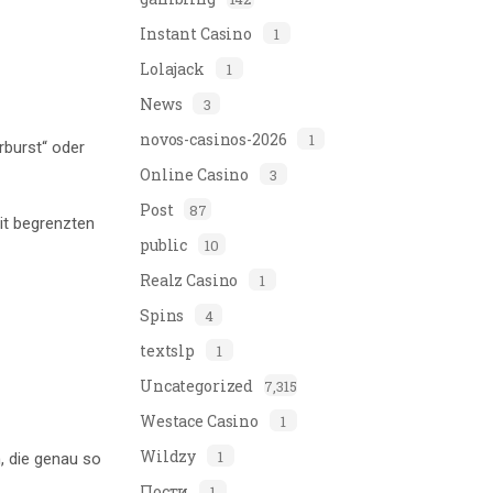
Instant Casino
1
Lolajack
1
News
3
novos-casinos-2026
1
rburst“ oder
Online Casino
3
Post
87
mit begrenzten
public
10
Realz Casino
1
Spins
4
textslp
1
Uncategorized
7,315
Westace Casino
1
Wildzy
1
n, die genau so
Пости
1