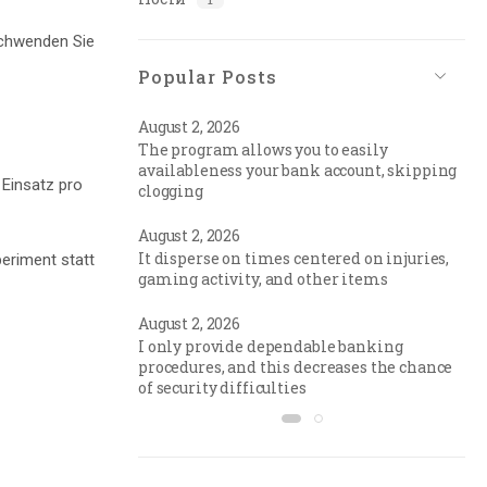
rschwenden Sie
Popular Posts
August 2, 2026
Au
The program allows you to easily
It 
availableness your bank account, skipping
de
 Einsatz pro
clogging
th
ad
August 2, 2026
Au
It disperse on times centered on injuries,
eriment statt
gaming activity, and other items
We
te
NF
August 2, 2026
I only provide dependable banking
Au
procedures, and this decreases the chance
of security difficulties
Th
in
sp