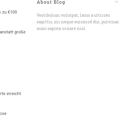
About Blog
s zu €100
Vestibulum volutpat, lacus a ultrices
sagittis, mi neque euismod dui, pulvinar
nunc sapien ornare nisl.
 anstatt große
te erreicht
lose