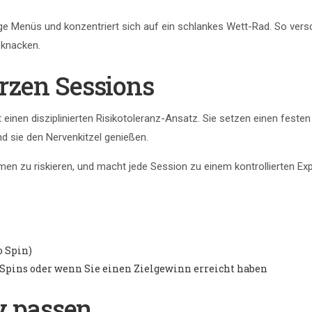
ötige Menüs und konzentriert sich auf ein schlankes Wett-Rad. So ve
 knacken.
rzen Sessions
 einen disziplinierten Risikotoleranz-Ansatz. Sie setzen einen festen
nd sie den Nervenkitzel genießen.
en zu riskieren, und macht jede Session zu einem kontrollierten Exp
o Spin)
 Spins oder wenn Sie einen Zielgewinn erreicht haben
y passen