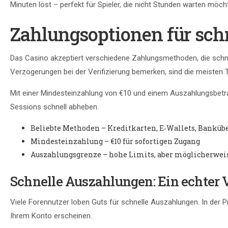
Minuten löst – perfekt für Spieler, die nicht Stunden warten möch
Zahlungsoptionen für sch
Das Casino akzeptiert verschiedene Zahlungsmethoden, die schne
Verzögerungen bei der Verifizierung bemerken, sind die meisten
Mit einer Mindesteinzahlung von €10 und einem Auszahlungsbetra
Sessions schnell abheben.
Beliebte Methoden – Kreditkarten, E‑Wallets, Bankü
Mindesteinzahlung – €10 für sofortigen Zugang
Auszahlungsgrenze – hohe Limits, aber möglicherweis
Schnelle Auszahlungen: Ein echter V
Viele Forennutzer loben Guts für schnelle Auszahlungen. In der 
Ihrem Konto erscheinen.