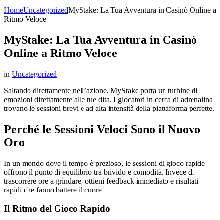
Home
Uncategorized
MyStake: La Tua Avventura in Casinò Online a
Ritmo Veloce
MyStake: La Tua Avventura in Casinò
Online a Ritmo Veloce
in
Uncategorized
Saltando direttamente nell’azione, MyStake porta un turbine di
emozioni direttamente alle tue dita. I giocatori in cerca di adrenalina
trovano le sessioni brevi e ad alta intensità della piattaforma perfette.
Perché le Sessioni Veloci Sono il Nuovo
Oro
In un mondo dove il tempo è prezioso, le sessioni di gioco rapide
offrono il punto di equilibrio tra brivido e comodità. Invece di
trascorrere ore a grindare, ottieni feedback immediato e risultati
rapidi che fanno battere il cuore.
Il Ritmo del Gioco Rapido