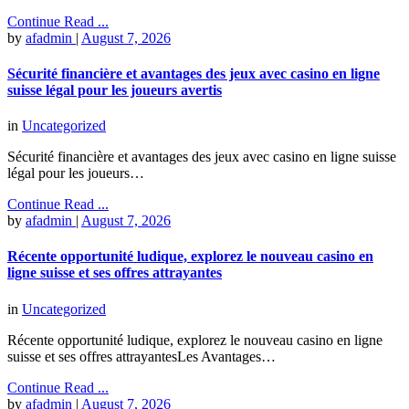
Continue Read ...
by
afadmin
|
August 7, 2026
Sécurité financière et avantages des jeux avec casino en ligne
suisse légal pour les joueurs avertis
in
Uncategorized
Sécurité financière et avantages des jeux avec casino en ligne suisse
légal pour les joueurs…
Continue Read ...
by
afadmin
|
August 7, 2026
Récente opportunité ludique, explorez le nouveau casino en
ligne suisse et ses offres attrayantes
in
Uncategorized
Récente opportunité ludique, explorez le nouveau casino en ligne
suisse et ses offres attrayantesLes Avantages…
Continue Read ...
by
afadmin
|
August 7, 2026