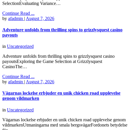
SelectionEvaluating Variance…
Continue Read ...
by
afadmin
|
August 7, 2026
Adventure unfolds from thrilling spins to grizzlysquest casino
payouts
in
Uncategorized
Adventure unfolds from thrilling spins to grizzlysquest casino
payoutsExploring the Game Selection at Grizzlysquest
CasinoThe…
Continue Read ...
by
afadmin
|
August 7, 2026
Vägarnas lockelse erbjuder en unik chicken road upplevelse
genom vildmarken
in
Uncategorized
Vägarnas lockelse erbjuder en unik chicken road upplevelse genom
vildmarkenUtmaningarna med smala bergsvägarFordonets betydelse