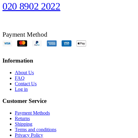
020 8902 2022
Payment Method
Information
About Us
FAQ
Contact Us
Log in
Customer Service
Payment Methods
Returns
Shipping
Terms and conditions
Privacy Policy