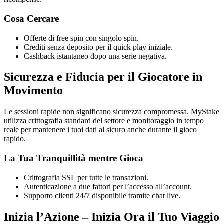
Cosa Cercare
Offerte di free spin con singolo spin.
Crediti senza deposito per il quick play iniziale.
Cashback istantaneo dopo una serie negativa.
Sicurezza e Fiducia per il Giocatore in
Movimento
Le sessioni rapide non significano sicurezza compromessa. MyStake
utilizza crittografia standard del settore e monitoraggio in tempo
reale per mantenere i tuoi dati al sicuro anche durante il gioco
rapido.
La Tua Tranquillità mentre Gioca
Crittografia SSL per tutte le transazioni.
Autenticazione a due fattori per l’accesso all’account.
Supporto clienti 24/7 disponibile tramite chat live.
Inizia l’Azione – Inizia Ora il Tuo Viaggio