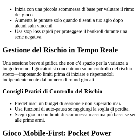
Inizia con una piccola scommessa di base per valutare il ritmo
del gioco.
Aumenta le puntate solo quando ti senti a tuo agio dopo
alcuni spin vincenti.
Usa stop-loss rapidi per proteggere il bankroll durante una
serie negativa.
Gestione del Rischio in Tempo Reale
Una sessione breve significa che non c’è spazio per la varianza a
lungo termine. I giocatori si concentrano su un controllo del rischio
stretto—impostando limiti prima di iniziare e rispettandoli
indipendentemente dal numero di round giocati.
Consigli Pratici di Controllo del Rischio
Predefinisci un budget di sessione e non superarlo mai.
Usa funzioni di auto-pausa se raggiungi la soglia di perdita.
Scegli giochi con limiti di scommessa massima più bassi se sei
alle prime armi.
Gioco Mobile-First: Pocket Power