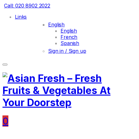
Call: 020 8902 2022
Links
English
English
French
Spanish
Sign in / Sign up
0