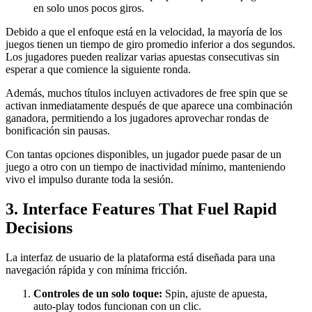
en solo unos pocos giros.
Debido a que el enfoque está en la velocidad, la mayoría de los
juegos tienen un tiempo de giro promedio inferior a dos segundos.
Los jugadores pueden realizar varias apuestas consecutivas sin
esperar a que comience la siguiente ronda.
Además, muchos títulos incluyen activadores de free spin que se
activan inmediatamente después de que aparece una combinación
ganadora, permitiendo a los jugadores aprovechar rondas de
bonificación sin pausas.
Con tantas opciones disponibles, un jugador puede pasar de un
juego a otro con un tiempo de inactividad mínimo, manteniendo
vivo el impulso durante toda la sesión.
3. Interface Features That Fuel Rapid
Decisions
La interfaz de usuario de la plataforma está diseñada para una
navegación rápida y con mínima fricción.
Controles de un solo toque:
Spin, ajuste de apuesta,
auto‑play todos funcionan con un clic.