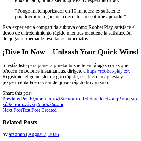
enganchado; nunca siento que estoy esperando algo.”
“Pongo mi temporizador en 10 minutos; es suficiente
para lograr una ganancia decente sin sentirme apurado.”
Esta experiencia compartida subraya cómo Roobet Play satisface el
deseo de entretenimiento rápido mientras mantiene la satisfacción
del jugador mediante resultados inmediatos.
¡Dive In Now – Unleash Your Quick Wins!
Si estás listo para poner a prueba tu suerte en ráfagas cortas que
ofrecen emociones instantáneas, dirígete a
https://roobet-play.es/
.
Regístrate, elige un slot de giro rápido, establece tu apuesta y
¡experimenta la emoción del juego rápido hoy mismo!
Share this post:
Previous Post
Εξαιρετικά ταξίδια και το Rolldorado είναι η λύση για
κάθε σας ανάγκη διασκέδασης
Next Post
Test Post Created
Related Posts
by
afadmin
|
August 7, 2026