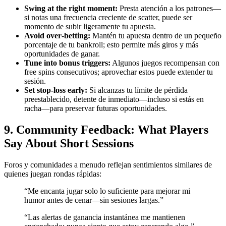
Swing at the right moment:
Presta atención a los patrones—
si notas una frecuencia creciente de scatter, puede ser
momento de subir ligeramente tu apuesta.
Avoid over‑betting:
Mantén tu apuesta dentro de un pequeño
porcentaje de tu bankroll; esto permite más giros y más
oportunidades de ganar.
Tune into bonus triggers:
Algunos juegos recompensan con
free spins consecutivos; aprovechar estos puede extender tu
sesión.
Set stop‑loss early:
Si alcanzas tu límite de pérdida
preestablecido, detente de inmediato—incluso si estás en
racha—para preservar futuras oportunidades.
9. Community Feedback: What Players
Say About Short Sessions
Foros y comunidades a menudo reflejan sentimientos similares de
quienes juegan rondas rápidas:
“Me encanta jugar solo lo suficiente para mejorar mi
humor antes de cenar—sin sesiones largas.”
“Las alertas de ganancia instantánea me mantienen