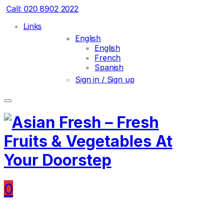
Call: 020 8902 2022
Links
English
English
French
Spanish
Sign in / Sign up
0