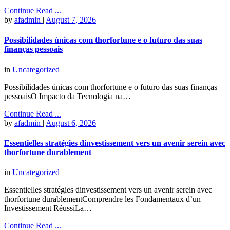
Continue Read ...
by
afadmin
|
August 7, 2026
Possibilidades únicas com thorfortune e o futuro das suas
finanças pessoais
in
Uncategorized
Possibilidades únicas com thorfortune e o futuro das suas finanças
pessoaisO Impacto da Tecnologia na…
Continue Read ...
by
afadmin
|
August 6, 2026
Essentielles stratégies dinvestissement vers un avenir serein avec
thorfortune durablement
in
Uncategorized
Essentielles stratégies dinvestissement vers un avenir serein avec
thorfortune durablementComprendre les Fondamentaux d’un
Investissement RéussiLa…
Continue Read ...