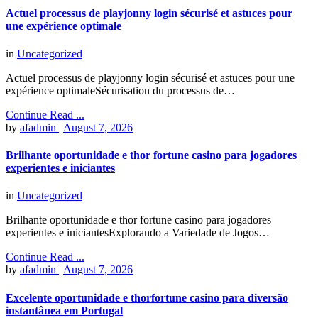
Actuel processus de playjonny login sécurisé et astuces pour
une expérience optimale
in
Uncategorized
Actuel processus de playjonny login sécurisé et astuces pour une
expérience optimaleSécurisation du processus de…
Continue Read ...
by
afadmin
|
August 7, 2026
Brilhante oportunidade e thor fortune casino para jogadores
experientes e iniciantes
in
Uncategorized
Brilhante oportunidade e thor fortune casino para jogadores
experientes e iniciantesExplorando a Variedade de Jogos…
Continue Read ...
by
afadmin
|
August 7, 2026
Excelente oportunidade e thorfortune casino para diversão
instantânea em Portugal