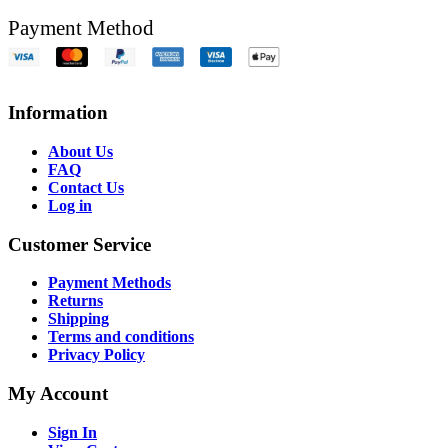
Payment Method
Information
About Us
FAQ
Contact Us
Log in
Customer Service
Payment Methods
Returns
Shipping
Terms and conditions
Privacy Policy
My Account
Sign In