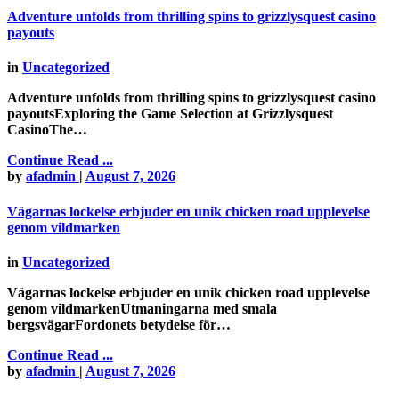
Adventure unfolds from thrilling spins to grizzlysquest casino
payouts
in
Uncategorized
Adventure unfolds from thrilling spins to grizzlysquest casino
payoutsExploring the Game Selection at Grizzlysquest
CasinoThe…
Continue Read ...
by
afadmin
|
August 7, 2026
Vägarnas lockelse erbjuder en unik chicken road upplevelse
genom vildmarken
in
Uncategorized
Vägarnas lockelse erbjuder en unik chicken road upplevelse
genom vildmarkenUtmaningarna med smala
bergsvägarFordonets betydelse för…
Continue Read ...
by
afadmin
|
August 7, 2026