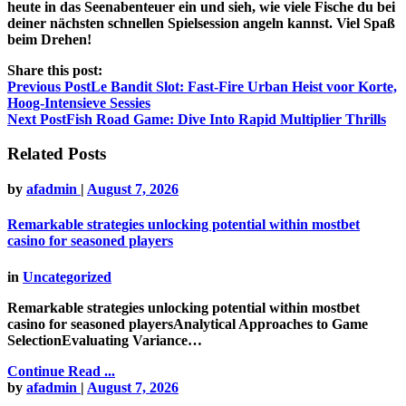
heute in das Seenabenteuer ein und sieh, wie viele Fische du bei
deiner nächsten schnellen Spielsession angeln kannst. Viel Spaß
beim Drehen!
Share this post:
Previous Post
Le Bandit Slot: Fast‑Fire Urban Heist voor Korte,
Hoog‑Intensieve Sessies
Next Post
Fish Road Game: Dive Into Rapid Multiplier Thrills
Related Posts
by
afadmin
|
August 7, 2026
Remarkable strategies unlocking potential within mostbet
casino for seasoned players
in
Uncategorized
Remarkable strategies unlocking potential within mostbet
casino for seasoned playersAnalytical Approaches to Game
SelectionEvaluating Variance…
Continue Read ...
by
afadmin
|
August 7, 2026