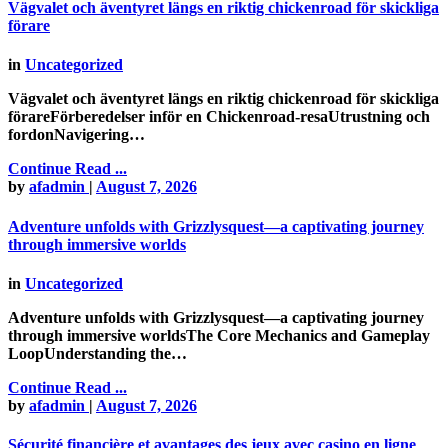
Vägvalet och äventyret längs en riktig chickenroad för skickliga
förare
in
Uncategorized
Vägvalet och äventyret längs en riktig chickenroad för skickliga
förareFörberedelser inför en Chickenroad-resaUtrustning och
fordonNavigering…
Continue Read ...
by
afadmin
|
August 7, 2026
Adventure unfolds with Grizzlysquest—a captivating journey
through immersive worlds
in
Uncategorized
Adventure unfolds with Grizzlysquest—a captivating journey
through immersive worldsThe Core Mechanics and Gameplay
LoopUnderstanding the…
Continue Read ...
by
afadmin
|
August 7, 2026
Sécurité financière et avantages des jeux avec casino en ligne