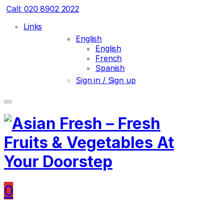
Call: 020 8902 2022
Links
English
English
French
Spanish
Sign in / Sign up
0