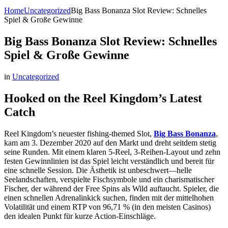
Home
Uncategorized
Big Bass Bonanza Slot Review: Schnelles
Spiel & Große Gewinne
Big Bass Bonanza Slot Review: Schnelles
Spiel & Große Gewinne
in
Uncategorized
Hooked on the Reel Kingdom’s Latest
Catch
Reel Kingdom’s neuester fishing‑themed Slot,
Big Bass Bonanza
,
kam am 3. Dezember 2020 auf den Markt und dreht seitdem stetig
seine Runden. Mit einem klaren 5‑Reel, 3‑Reihen‑Layout und zehn
festen Gewinnlinien ist das Spiel leicht verständlich und bereit für
eine schnelle Session. Die Ästhetik ist unbeschwert—helle
Seelandschaften, verspielte Fischsymbole und ein charismatischer
Fischer, der während der Free Spins als Wild auftaucht. Spieler, die
einen schnellen Adrenalinkick suchen, finden mit der mittelhohen
Volatilität und einem RTP von 96,71 % (in den meisten Casinos)
den idealen Punkt für kurze Action‑Einschläge.