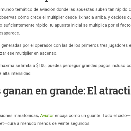
un mundo temático de aviación donde las apuestas suben tan rápido 
bservas cómo crece el multiplier desde 1x hacia arriba, y decides cu
o suficientemente rápido, tu apuesta inicial se multiplica por el facto
desaparece.
 generadas por el operador con las de los primeros tres jugadores 
zar ese multiplier en ascenso.
máxima se limita a $100, puedes perseguir grandes pagos incluso co
alta intensidad.
s ganan en grande: El atracti
sesiones maratónicas,
Aviator
encaja como un guante. Todo el ciclo
 ticket—dura a menudo menos de veinte segundos.