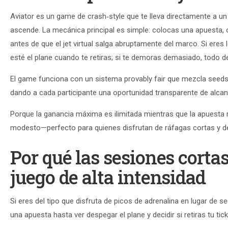
Aviator es un game de crash‑style que te lleva directamente a 
ascende. La mecánica principal es simple: colocas una apuesta, o
antes de que el jet virtual salga abruptamente del marco. Si eres l
esté el plane cuando te retiras; si te demoras demasiado, todo 
El game funciona con un sistema provably fair que mezcla seeds
dando a cada participante una oportunidad transparente de alcan
Porque la ganancia máxima es ilimitada mientras que la apuesta 
modesto—perfecto para quienes disfrutan de ráfagas cortas y de 
Por qué las sesiones corta
juego de alta intensidad
Si eres del tipo que disfruta de picos de adrenalina en lugar de 
una apuesta hasta ver despegar el plane y decidir si retiras tu