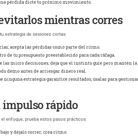
 una pérdida dicte tu próximo movimiento.
vitarlos mientras corres
tu estrategia de sesiones cortas:
las; acepta las pérdidas como parte del ritmo.
o de tu presupuesto preestablecido para cada ráfaga.
las micro decisiones; deja que el instinto guíe pero mantén la
do demo antes de arriesgar dinero real.
e ninguna estrategia garantice resultados; úsalas para gestionar
 impulso rápido
r el enfoque, prueba estos pasos prácticos:
ajo y déjalo correr; crea ritmo.