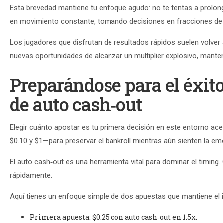
Esta brevedad mantiene tu enfoque agudo: no te tentas a prolon
en movimiento constante, tomando decisiones en fracciones de
Los jugadores que disfrutan de resultados rápidos suelen volver 
nuevas oportunidades de alcanzar un multiplier explosivo, mante
Preparándose para el éxit
de auto cash‑out
Elegir cuánto apostar es tu primera decisión en este entorno ac
$0.10 y $1—para preservar el bankroll mientras aún sienten la em
El auto cash‑out es una herramienta vital para dominar el timing
rápidamente.
Aquí tienes un enfoque simple de dos apuestas que mantiene el i
Primera apuesta: $0.25 con auto cash‑out en 1.5x.