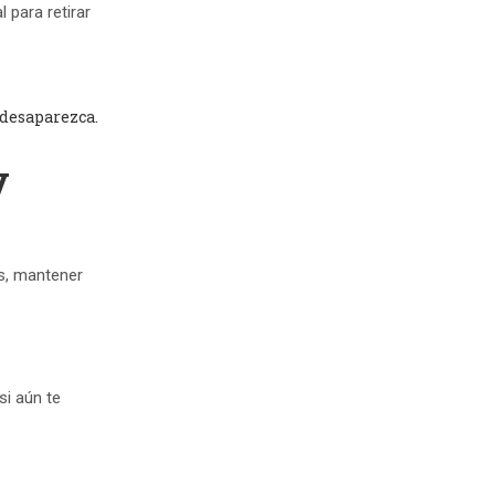
 para retirar
 desaparezca.
y
os, mantener
si aún te