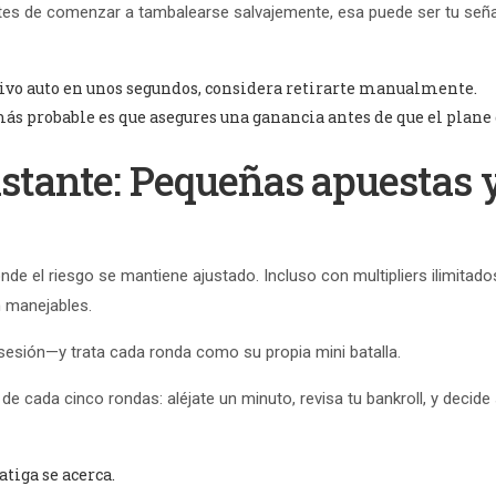
antes de comenzar a tambalearse salvajemente, esa puede ser tu señal
tivo auto en unos segundos, considera retirarte manualmente.
ás probable es que asegures una ganancia antes de que el plane
nstante: Pequeñas apuestas 
onde el riesgo se mantiene ajustado. Incluso con multipliers ilimitad
n manejables.
esión—y trata cada ronda como su propia mini batalla.
 cada cinco rondas: aléjate un minuto, revisa tu bankroll, y decide 
atiga se acerca.