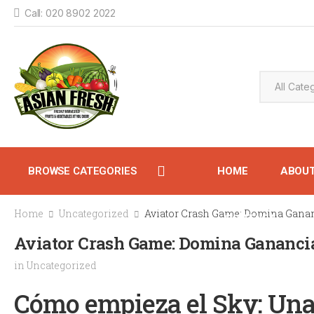
Call: 020 8902 2022
BROWSE CATEGORIES
HOME
ABOU
Home
Uncategorized
Aviator Crash Game: Domina Ganan
CONTACT
Aviator Crash Game: Domina Ganancia
in
Uncategorized
Cómo empieza el Sky: Una 