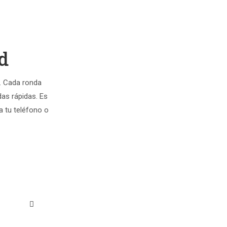
d
a. Cada ronda
das rápidas. Es
a tu teléfono o