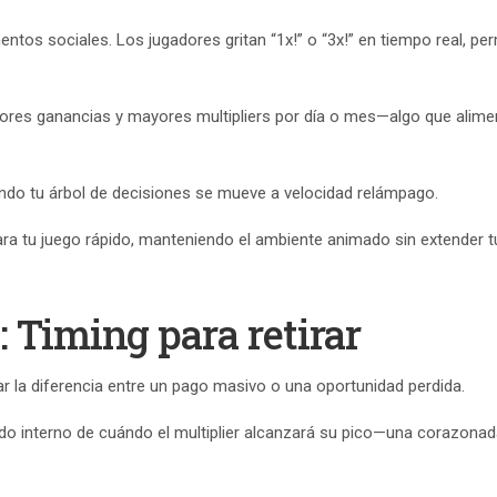
tos sociales. Los jugadores gritan “1x!” o “3x!” en tiempo real, per
yores ganancias y mayores multipliers por día o mes—algo que alime
ndo tu árbol de decisiones se mueve a velocidad relámpago.
ara tu juego rápido, manteniendo el ambiente animado sin extender 
 Timing para retirar
ar la diferencia entre un pago masivo o una oportunidad perdida.
do interno de cuándo el multiplier alcanzará su pico—una corazonad