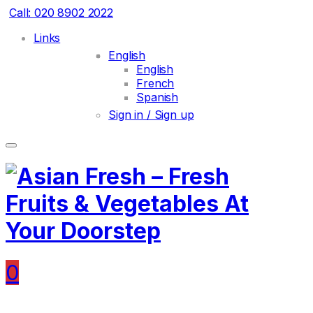
Call: 020 8902 2022
Links
English
English
French
Spanish
Sign in / Sign up
0