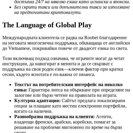
достъпна 24/7 на няколко езика като испански и японски.
Без скрити такси или допълнителни такси за използване
на предпочитани криптовалути.
The Language of Global Play
Международната клиентела се радва на Roobet благодарение
на неговата многоезична поддръжка, обхващаща от английски
до Vietnamese, покривайки повече от двадесет езика по света.
Този включващ подход означава, че играчите могат да четат
инструкции, да навигират в менюта и да се свързват с
поддръжка на своя роден език—ключов фактор при кратки
сесии, където яснотата е по-важна от нюанса.
Текстът на потребителския интерфейс на няколко
езика:
Гарантира липса на объркване при определяне на
залогове или бързо четене на правилата на играта.
Културна адаптация:
Сайтът предлага локализирани
опции за плащане като местни електронни портфейли,
когато са налични.
Разнообразна поддръжка на клиенти:
Агенти,
владеещи френски, арабски, корейски, помагат за
решаване на проблеми мигновено по време на бързи
сесии.