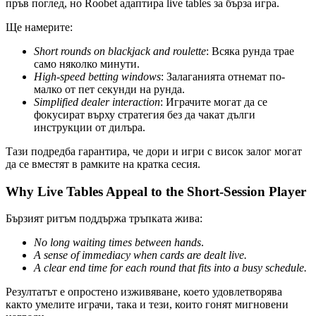
пръв поглед, но Roobet адаптира live tables за бърза игра.
Ще намерите:
Short rounds on blackjack and roulette
: Всяка рунда трае
само няколко минути.
High‑speed betting windows
: Залаганията отнемат по-
малко от пет секунди на рунда.
Simplified dealer interaction
: Играчите могат да се
фокусират върху стратегия без да чакат дълги
инструкции от дилъра.
Тази подредба гарантира, че дори и игри с висок залог могат
да се вместят в рамките на кратка сесия.
Why Live Tables Appeal to the Short‑Session Player
Бързият ритъм поддържа тръпката жива:
No long waiting times between hands
.
A sense of immediacy when cards are dealt live.
A clear end time for each round that fits into a busy schedule.
Резултатът е опростено изживяване, което удовлетворява
както умелите играчи, така и тези, които гонят мигновени