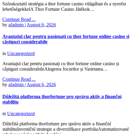
Szórakoztató stratégia a thor fortune casino világában és a nyerési
lehetőségekkelA Thor Fortune Casino Játékok…
Continue Read ...
by
afadmin
|
August 6, 2026
Avantajul clar pentru pasionați cu thor fortune online casino și
câștiguri considerabile
in
Uncategorized
Avantajul clar pentru pasionați cu thor fortune online casino și
câștiguri considerabileAlegerea Jocurilor și Varietatea…
Continue Read ...
by
afadmin
|
August 6, 2026
Důležitá platforma thorfortune pro správu aktiv a finanční
stabilitu
in
Uncategorized
Důležitá platforma thorfortune pro správu aktiv a finanční
stabilituInvestiční strategie a diverzifikace portfoliaAutomatizované