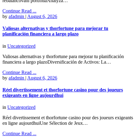
rebalancování portfoliaAnalýza…
Continue Read ...
by
afadmin
|
August 6, 2026
Valiosas alternativas y thorfortune para mejorar tu
planificación financiera a largo plazo
in
Uncategorized
Valiosas alternativas y thorfortune para mejorar tu planificación
financiera a largo plazoDiversificación de Activos: La…
Continue Read ...
by
afadmin
|
August 6, 2026
Réel divertissement et thorfortune casino pour des joueurs
exigeants en ligne aujourdhui
in
Uncategorized
Réel divertissement et thorfortune casino pour des joueurs exigeants
en ligne aujourdhuiUne Sélection de Jeux…
Continue Read ...