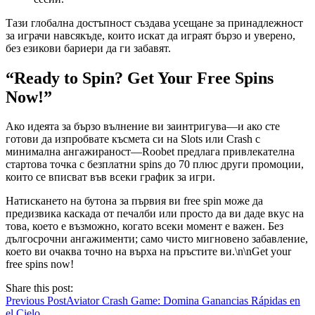
Тази глобална достъпност създава усещане за принадлежност
за играчи навсякъде, които искат да играят бързо и уверено,
без езикови бариери да ги забавят.
“Ready to Spin? Get Your Free Spins
Now!”
Ако идеята за бързо вълнение ви заинтригува—и ако сте
готови да изпробвате късмета си на Slots или Crash с
минимална ангажираност—Roobet предлага привлекателна
стартова точка с безплатни spins до 70 плюс други промоции,
които се вписват във всеки график за игри.
Натискането на бутона за първия ви free spin може да
предизвика каскада от печалби или просто да ви даде вкус на
това, което е възможно, когато всеки момент е важен. Без
дългосрочни ангажименти; само чисто мигновено забавление,
което ви очаква точно на върха на пръстите ви.\n\nGet your
free spins now!
Share this post:
Previous Post
Aviator Crash Game: Domina Ganancias Rápidas en
el Cielo