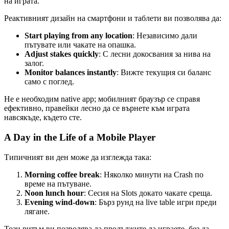
на играта.
Реактивният дизайн на смартфони и таблети ви позволява да:
Start playing from any location
: Независимо дали
пътувате или чакате на опашка.
Adjust stakes quickly
: С лесни докосвания за нива на
залог.
Monitor balances instantly
: Вижте текущия си баланс
само с поглед.
Не е необходим native app; мобилният браузър се справя
ефективно, правейки лесно да се върнете към играта
навсякъде, където сте.
A Day in the Life of a Mobile Player
Типичният ви ден може да изглежда така:
Morning coffee break
: Няколко минути на Crash по
време на пътуване.
Noon lunch hour
: Сесия на Slots докато чакате среща.
Evening wind‑down
: Бърз рунд на live table игри преди
лягане.
Този ритъм ви позволява да продължите да играете, без да