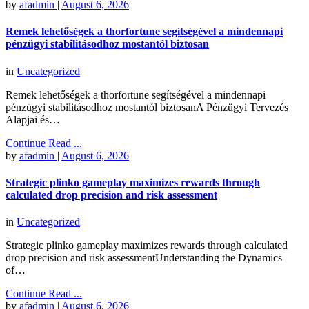
by
afadmin
|
August 6, 2026
Remek lehetőségek a thorfortune segítségével a mindennapi
pénzügyi stabilitásodhoz mostantól biztosan
in
Uncategorized
Remek lehetőségek a thorfortune segítségével a mindennapi
pénzügyi stabilitásodhoz mostantól biztosanA Pénzügyi Tervezés
Alapjai és…
Continue Read ...
by
afadmin
|
August 6, 2026
Strategic plinko gameplay maximizes rewards through
calculated drop precision and risk assessment
in
Uncategorized
Strategic plinko gameplay maximizes rewards through calculated
drop precision and risk assessmentUnderstanding the Dynamics
of…
Continue Read ...
by
afadmin
|
August 6, 2026