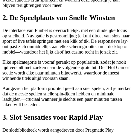
blijven terugbrengen voor meer.
2. De Speelplaats van Snelle Winsten
De interface van Funbet is overzichtelijk, met een duidelijke focus
op snelheid. Navigatie is gestroomlijnd; je kunt direct van slots naar
sport of live tafels springen met een klik of tik. De responsieve lay-
out past zich onmiddellijk aan elke schermgrootte aan—desktop of
mobiel—waardoor het lijkt alsof het casino recht in je zak zit.
Elke spelcategorie is vooraf gerankt op populariteit, zodat je nooit
tijd verspilt met zoeken naar de volgende grote hit. De “Hot Games”
sectie wordt elke paar minuten bijgewerkt, waardoor de meest
winnende titels altijd vooraan staan.
Aangezien het platform prioriteit geeft aan snel spelen, zul je merken
dat de meeste spellen snelle spin‑tijden hebben en minimale
laadtijden—cruciaal wanneer je slechts een paar minuten tussen
taken wilt besteden.
3. Slot Sensaties voor Rapid Play
De slotbibliotheek wordt aangedreven door Pragmatic Play,