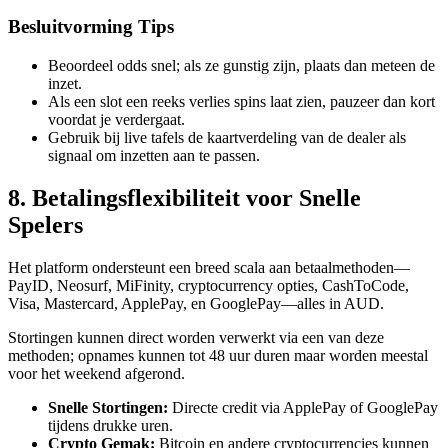
Besluitvorming Tips
Beoordeel odds snel; als ze gunstig zijn, plaats dan meteen de
inzet.
Als een slot een reeks verlies spins laat zien, pauzeer dan kort
voordat je verdergaat.
Gebruik bij live tafels de kaartverdeling van de dealer als
signaal om inzetten aan te passen.
8. Betalingsflexibiliteit voor Snelle
Spelers
Het platform ondersteunt een breed scala aan betaalmethoden—
PayID, Neosurf, MiFinity, cryptocurrency opties, CashToCode,
Visa, Mastercard, ApplePay, en GooglePay—alles in AUD.
Stortingen kunnen direct worden verwerkt via een van deze
methoden; opnames kunnen tot 48 uur duren maar worden meestal
voor het weekend afgerond.
Snelle Stortingen:
Directe credit via ApplePay of GooglePay
tijdens drukke uren.
Crypto Gemak:
Bitcoin en andere cryptocurrencies kunnen