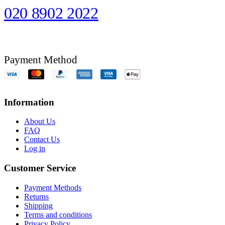
020 8902 2022
Payment Method
Information
About Us
FAQ
Contact Us
Log in
Customer Service
Payment Methods
Returns
Shipping
Terms and conditions
Privacy Policy