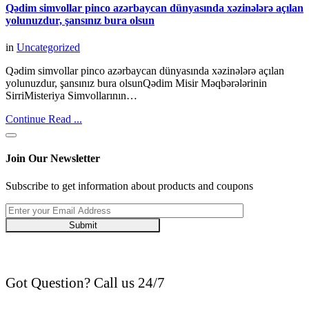
Qədim simvollar pinco azərbaycan dünyasında xəzinələrə açılan
yolunuzdur, şansınız bura olsun
in
Uncategorized
Qədim simvollar pinco azərbaycan dünyasında xəzinələrə açılan
yolunuzdur, şansınız bura olsunQədim Misir Məqbərələrinin
SirriMisteriya Simvollarının…
Continue Read ...
Join Our Newsletter
Subscribe to get information about products and coupons
Submit
Got Question? Call us 24/7