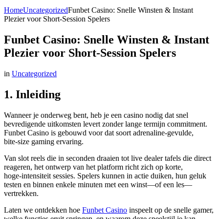
Home
Uncategorized
Funbet Casino: Snelle Winsten & Instant
Plezier voor Short‑Session Spelers
Funbet Casino: Snelle Winsten & Instant
Plezier voor Short‑Session Spelers
in
Uncategorized
1. Inleiding
Wanneer je onderweg bent, heb je een casino nodig dat snel
bevredigende uitkomsten levert zonder lange termijn commitment.
Funbet Casino is gebouwd voor dat soort adrenaline‑gevulde,
bite‑size gaming ervaring.
Van slot reels die in seconden draaien tot live dealer tafels die direct
reageren, het ontwerp van het platform richt zich op korte,
hoge‑intensiteit sessies. Spelers kunnen in actie duiken, hun geluk
testen en binnen enkele minuten met een winst—of een les—
vertrekken.
Laten we ontdekken hoe
Funbet Casino
inspeelt op de snelle gamer,
welke functies eruit springen, en waarom deze speelstijl je kan