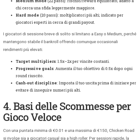
Medium mode
(22 passi): rischio/reward equilibrato; adatto a
chi cerca una sfida leggermente maggiore.
Hard mode
(20 passi): moltiplicatori più alti; indicato per
giocatori esperti in cerca di grandi payout.
I giocatori di sessione breve di solito si limitano a Easy o Medium, perché
mantengono stabile il bankroll offrendo comunque occasionali
rendimenti più elevati.
Target multipliers
: 1.5x–2x per vincite costanti.
Progressive goals
: Aumenta il tuo obiettivo di 0.5x dopo ogni
round riuscito.
Cash‑out discipline
: Imposta il tuo uscita prima di iniziare per
evitare di inseguire numeri più alti.
4. Basi delle Scommesse per
Gioco Veloce
Con una puntata minima di €0.01 e una massima di €150, Chicken Road
si rivolge sia a giocatori casual sia a high roller. Per sessioni rapide, la