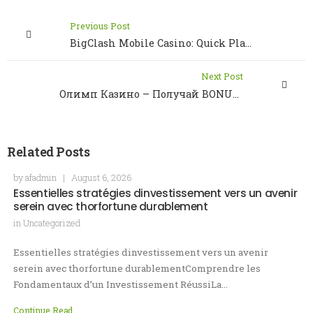
Previous Post
BigClash Mobile Casino: Quick Play, Big Wins
Next Post
Олимп Казино – Получай BONUS 100% + 250 бесплатных вращений
Related Posts
by
afadmin
|
August 6, 2026
Essentielles stratégies dinvestissement vers un avenir
serein avec thorfortune durablement
in
Uncategorized
Essentielles stratégies dinvestissement vers un avenir
serein avec thorfortune durablementComprendre les
Fondamentaux d’un Investissement RéussiLa…
Continue Read ...