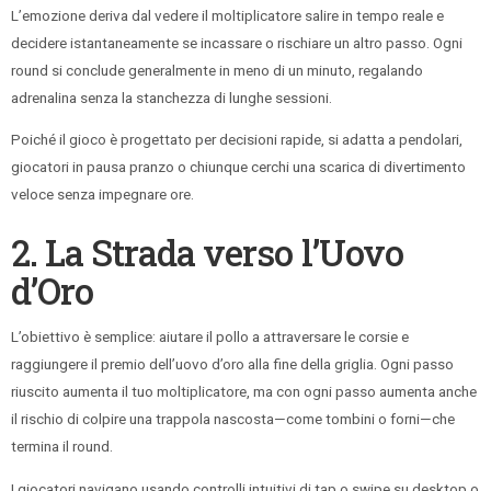
L’emozione deriva dal vedere il moltiplicatore salire in tempo reale e
decidere istantaneamente se incassare o rischiare un altro passo. Ogni
round si conclude generalmente in meno di un minuto, regalando
adrenalina senza la stanchezza di lunghe sessioni.
Poiché il gioco è progettato per decisioni rapide, si adatta a pendolari,
giocatori in pausa pranzo o chiunque cerchi una scarica di divertimento
veloce senza impegnare ore.
2. La Strada verso l’Uovo
d’Oro
L’obiettivo è semplice: aiutare il pollo a attraversare le corsie e
raggiungere il premio dell’uovo d’oro alla fine della griglia. Ogni passo
riuscito aumenta il tuo moltiplicatore, ma con ogni passo aumenta anche
il rischio di colpire una trappola nascosta—come tombini o forni—che
termina il round.
I giocatori navigano usando controlli intuitivi di tap o swipe su desktop o