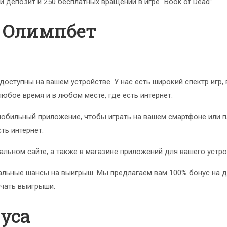
 депозит и 250 бесплатных вращений в игре “Book of Dead”.
 Олимпбет
доступны на вашем устройстве. У нас есть широкий спектр игр,
любое время и в любом месте, где есть интернет.
обильный приложение, чтобы играть на вашем смартфоне или п
ть интернет.
льном сайте, а также в магазине приложений для вашего устро
альные шансы на выигрыш. Мы предлагаем вам 100% бонус на д
учать выигрыши.
уса