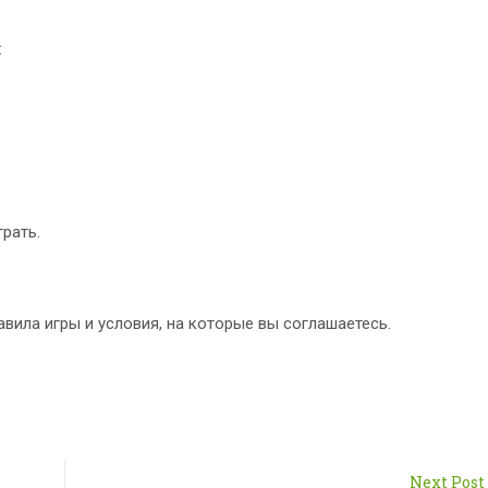
:
грать.
вила игры и условия, на которые вы соглашаетесь.
Next Post