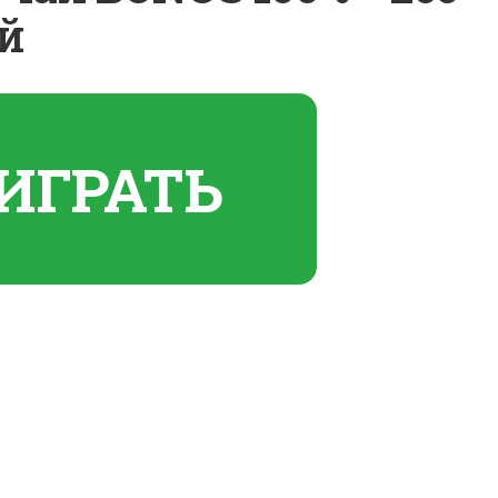
й
ИГРАТЬ