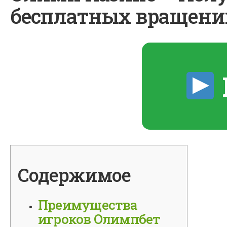
бесплатных вращени
Содержимое
Преимущества
игроков Олимпбет