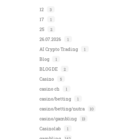
12
3
17
1
25
2
26.07.2026
1
AI Crypto Trading
1
Blog
1
BLOG DE
2
Casino
5
casino ch
1
casino/betting
1
casino/betting/nutra
10
casino/gambling
13
Casinolab
1
gambling
142