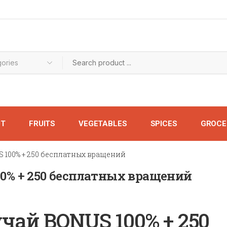
UT
FRUITS
VEGETABLES
SPICES
GROCE
 100% + 250 бесплатных вращений
0% + 250 бесплатных вращений
чай BONUS 100% + 250