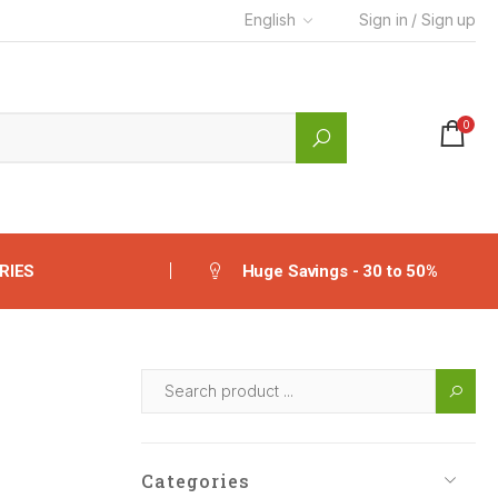
English
Sign in / Sign up
0
RIES
Huge Savings - 30 to 50%
Categories