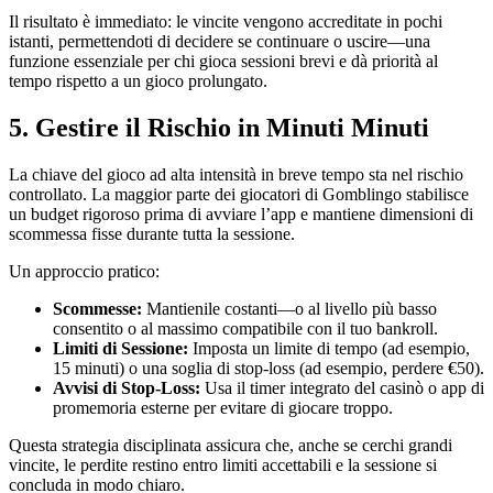
Il risultato è immediato: le vincite vengono accreditate in pochi
istanti, permettendoti di decidere se continuare o uscire—una
funzione essenziale per chi gioca sessioni brevi e dà priorità al
tempo rispetto a un gioco prolungato.
5. Gestire il Rischio in Minuti Minuti
La chiave del gioco ad alta intensità in breve tempo sta nel rischio
controllato. La maggior parte dei giocatori di Gomblingo stabilisce
un budget rigoroso prima di avviare l’app e mantiene dimensioni di
scommessa fisse durante tutta la sessione.
Un approccio pratico:
Scommesse:
Mantienile costanti—o al livello più basso
consentito o al massimo compatibile con il tuo bankroll.
Limiti di Sessione:
Imposta un limite di tempo (ad esempio,
15 minuti) o una soglia di stop-loss (ad esempio, perdere €50).
Avvisi di Stop‑Loss:
Usa il timer integrato del casinò o app di
promemoria esterne per evitare di giocare troppo.
Questa strategia disciplinata assicura che, anche se cerchi grandi
vincite, le perdite restino entro limiti accettabili e la sessione si
concluda in modo chiaro.