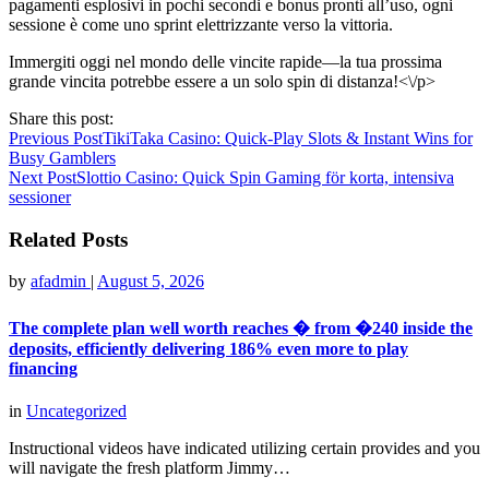
pagamenti esplosivi in pochi secondi e bonus pronti all’uso, ogni
sessione è come uno sprint elettrizzante verso la vittoria.
Immergiti oggi nel mondo delle vincite rapide—la tua prossima
grande vincita potrebbe essere a un solo spin di distanza!<\/p>
Share this post:
Previous Post
TikiTaka Casino: Quick‑Play Slots & Instant Wins for
Busy Gamblers
Next Post
Slottio Casino: Quick Spin Gaming för korta, intensiva
sessioner
Related Posts
by
afadmin
|
August 5, 2026
The complete plan well worth reaches � from �240 inside the
deposits, efficiently delivering 186% even more to play
financing
in
Uncategorized
Instructional videos have indicated utilizing certain provides and you
will navigate the fresh platform Jimmy…