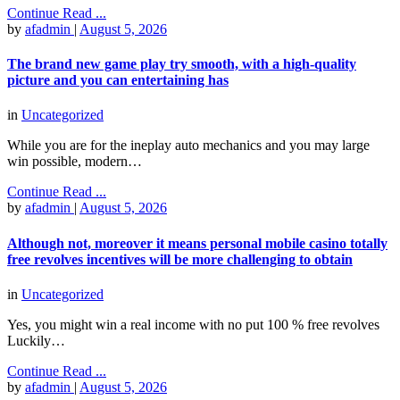
Continue Read ...
by
afadmin
|
August 5, 2026
The brand new game play try smooth, with a high-quality
picture and you can entertaining has
in
Uncategorized
While you are for the ineplay auto mechanics and you may large
win possible, modern…
Continue Read ...
by
afadmin
|
August 5, 2026
Although not, moreover it means personal mobile casino totally
free revolves incentives will be more challenging to obtain
in
Uncategorized
Yes, you might win a real income with no put 100 % free revolves
Luckily…
Continue Read ...
by
afadmin
|
August 5, 2026