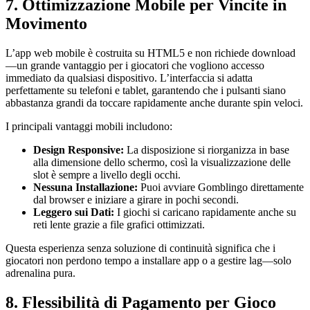
7. Ottimizzazione Mobile per Vincite in
Movimento
L’app web mobile è costruita su HTML5 e non richiede download
—un grande vantaggio per i giocatori che vogliono accesso
immediato da qualsiasi dispositivo. L’interfaccia si adatta
perfettamente su telefoni e tablet, garantendo che i pulsanti siano
abbastanza grandi da toccare rapidamente anche durante spin veloci.
I principali vantaggi mobili includono:
Design Responsive:
La disposizione si riorganizza in base
alla dimensione dello schermo, così la visualizzazione delle
slot è sempre a livello degli occhi.
Nessuna Installazione:
Puoi avviare Gomblingo direttamente
dal browser e iniziare a girare in pochi secondi.
Leggero sui Dati:
I giochi si caricano rapidamente anche su
reti lente grazie a file grafici ottimizzati.
Questa esperienza senza soluzione di continuità significa che i
giocatori non perdono tempo a installare app o a gestire lag—solo
adrenalina pura.
8. Flessibilità di Pagamento per Gioco