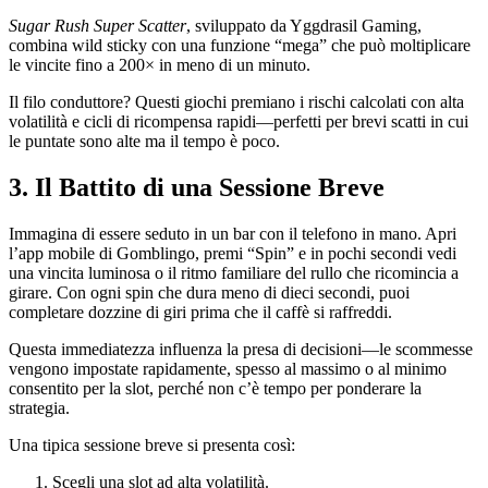
Sugar Rush Super Scatter
, sviluppato da Yggdrasil Gaming,
combina wild sticky con una funzione “mega” che può moltiplicare
le vincite fino a 200× in meno di un minuto.
Il filo conduttore? Questi giochi premiano i rischi calcolati con alta
volatilità e cicli di ricompensa rapidi—perfetti per brevi scatti in cui
le puntate sono alte ma il tempo è poco.
3. Il Battito di una Sessione Breve
Immagina di essere seduto in un bar con il telefono in mano. Apri
l’app mobile di Gomblingo, premi “Spin” e in pochi secondi vedi
una vincita luminosa o il ritmo familiare del rullo che ricomincia a
girare. Con ogni spin che dura meno di dieci secondi, puoi
completare dozzine di giri prima che il caffè si raffreddi.
Questa immediatezza influenza la presa di decisioni—le scommesse
vengono impostate rapidamente, spesso al massimo o al minimo
consentito per la slot, perché non c’è tempo per ponderare la
strategia.
Una tipica sessione breve si presenta così:
Scegli una slot ad alta volatilità.