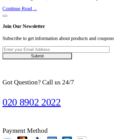
Continue Read ...
Join Our Newsletter
Subscribe to get information about products and coupons
Submit
Got Question? Call us 24/7
020 8902 2022
Payment Method