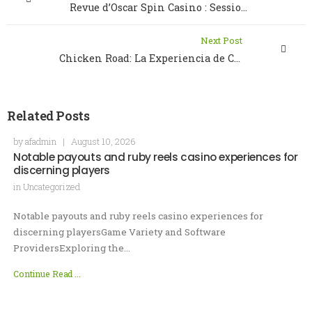
Revue d’Oscar Spin Casino : Sessions Mobiles & Gains Rapides
Next Post
Chicken Road: La Experiencia de Casino Fast‑Pump Definitiva para Ganancias Rápidas
Related Posts
by
afadmin
|
August 10, 2026
Notable payouts and ruby reels casino experiences for
discerning players
in
Uncategorized
Notable payouts and ruby reels casino experiences for
discerning playersGame Variety and Software
ProvidersExploring the…
Continue Read ...