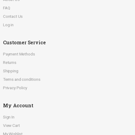
FAQ
Contact Us
Log in
Customer Service
Payment Methods
Returns
Shipping
Terms and conditions
Privacy Policy
My Account
Sign In
View Cart
My Wishlist