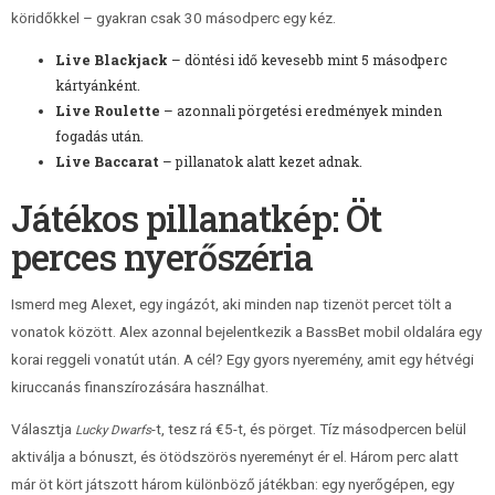
köridőkkel – gyakran csak 30 másodperc egy kéz.
Live Blackjack
– döntési idő kevesebb mint 5 másodperc
kártyánként.
Live Roulette
– azonnali pörgetési eredmények minden
fogadás után.
Live Baccarat
– pillanatok alatt kezet adnak.
Játékos pillanatkép: Öt
perces nyerőszéria
Ismerd meg Alexet, egy ingázót, aki minden nap tizenöt percet tölt a
vonatok között. Alex azonnal bejelentkezik a BassBet mobil oldalára egy
korai reggeli vonatút után. A cél? Egy gyors nyeremény, amit egy hétvégi
kiruccanás finanszírozására használhat.
Választja
-t, tesz rá €5-t, és pörget. Tíz másodpercen belül
Lucky Dwarfs
aktiválja a bónuszt, és ötödszörös nyereményt ér el. Három perc alatt
már öt kört játszott három különböző játékban: egy nyerőgépen, egy