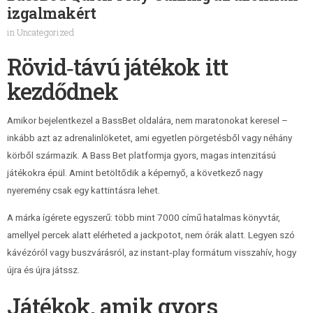
izgalmakért
in
Uncategorized
Rövid‑távú játékok itt
kezdődnek
Amikor bejelentkezel a BassBet oldalára, nem maratonokat keresel –
inkább azt az adrenalinlöketet, ami egyetlen pörgetésből vagy néhány
körből származik. A Bass Bet platformja gyors, magas intenzitású
játékokra épül. Amint betöltődik a képernyő, a következő nagy
nyeremény csak egy kattintásra lehet.
A márka ígérete egyszerű: több mint 7000 című hatalmas könyvtár,
amellyel percek alatt elérheted a jackpotot, nem órák alatt. Legyen szó
kávézóról vagy buszvárásról, az instant‑play formátum visszahív, hogy
újra és újra játssz.
Játékok, amik gyors