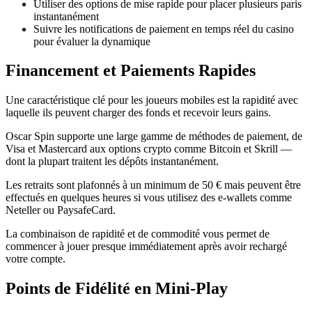
Utiliser des options de mise rapide pour placer plusieurs paris
instantanément
Suivre les notifications de paiement en temps réel du casino
pour évaluer la dynamique
Financement et Paiements Rapides
Une caractéristique clé pour les joueurs mobiles est la rapidité avec
laquelle ils peuvent charger des fonds et recevoir leurs gains.
Oscar Spin supporte une large gamme de méthodes de paiement, de
Visa et Mastercard aux options crypto comme Bitcoin et Skrill —
dont la plupart traitent les dépôts instantanément.
Les retraits sont plafonnés à un minimum de 50 € mais peuvent être
effectués en quelques heures si vous utilisez des e-wallets comme
Neteller ou PaysafeCard.
La combinaison de rapidité et de commodité vous permet de
commencer à jouer presque immédiatement après avoir rechargé
votre compte.
Points de Fidélité en Mini‑Play