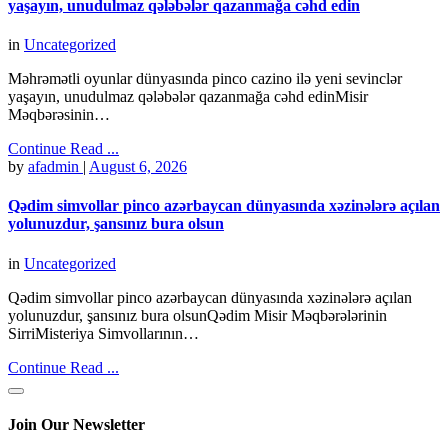
yaşayın, unudulmaz qələbələr qazanmağa cəhd edin
in
Uncategorized
Məhrəmətli oyunlar dünyasında pinco cazino ilə yeni sevinclər
yaşayın, unudulmaz qələbələr qazanmağa cəhd edinMisir
Məqbərəsinin…
Continue Read ...
by
afadmin
|
August 6, 2026
Qədim simvollar pinco azərbaycan dünyasında xəzinələrə açılan
yolunuzdur, şansınız bura olsun
in
Uncategorized
Qədim simvollar pinco azərbaycan dünyasında xəzinələrə açılan
yolunuzdur, şansınız bura olsunQədim Misir Məqbərələrinin
SirriMisteriya Simvollarının…
Continue Read ...
Join Our Newsletter