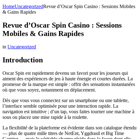
Home
Uncategorized
Revue d’Oscar Spin Casino : Sessions Mobiles
& Gains Rapides
Revue d’Oscar Spin Casino : Sessions
Mobiles & Gains Rapides
in
Uncategorized
Introduction
Oscar Spin est rapidement devenu un favori pour les joueurs qui
aiment des expériences de jeu à haute énergie et courtes durées. La
promesse de la marque est simple : offrir des sensations instantanées
où que vous soyez, notamment en déplacement.
Dès que vous vous connectez sur un smartphone ou une tablette,
l’interface semble optimisée pour une interaction rapide. La
navigation est intuitive ; d’un tap, vous faites tourner une machine à
sous ou placez une mise rapide à la roulette.
La flexibilité de la plateforme est évidente dans son catalogue étendu
— plus de quatre mille titres de NetEnt, Yggdrasil et Big Time
Gaming — mais le véritable charme réside dans la façon dont elle