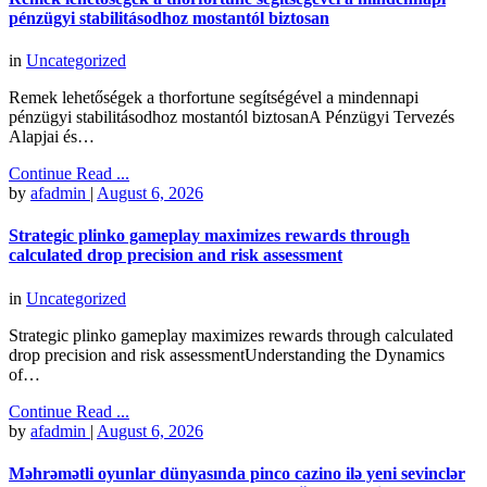
pénzügyi stabilitásodhoz mostantól biztosan
in
Uncategorized
Remek lehetőségek a thorfortune segítségével a mindennapi
pénzügyi stabilitásodhoz mostantól biztosanA Pénzügyi Tervezés
Alapjai és…
Continue Read ...
by
afadmin
|
August 6, 2026
Strategic plinko gameplay maximizes rewards through
calculated drop precision and risk assessment
in
Uncategorized
Strategic plinko gameplay maximizes rewards through calculated
drop precision and risk assessmentUnderstanding the Dynamics
of…
Continue Read ...
by
afadmin
|
August 6, 2026
Məhrəmətli oyunlar dünyasında pinco cazino ilə yeni sevinclər