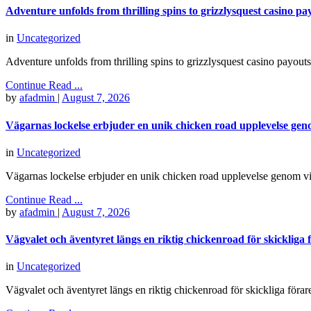
Adventure unfolds from thrilling spins to grizzlysquest casino pa
in
Uncategorized
Adventure unfolds from thrilling spins to grizzlysquest casino payo
Continue Read ...
by
afadmin
|
August 7, 2026
Vägarnas lockelse erbjuder en unik chicken road upplevelse ge
in
Uncategorized
Vägarnas lockelse erbjuder en unik chicken road upplevelse genom
Continue Read ...
by
afadmin
|
August 7, 2026
Vägvalet och äventyret längs en riktig chickenroad för skickliga 
in
Uncategorized
Vägvalet och äventyret längs en riktig chickenroad för skickliga fö