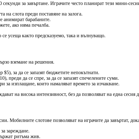
0 секунди за завъртане. Играчите често планират тези мини‑сеси
а на слота преди поставяне на залога.
се анимират барабаните.
ете, ако няма печалба.
о се усеща както предсказуемо, така и вълнуващо.
бързо вземане на решения.
 $5), за да се запазят бюджетите непокътнати.
, преди да се спре, за да се запазят спечелените суми.
и за изплащане, които намаляват времето за изчакване.
ават на висока интензивност, без да позволяват на една сесия д
ии. Мобилните слотове позволяват на играчите да завъртат, док
за зареждане.
държат ритъма жив.