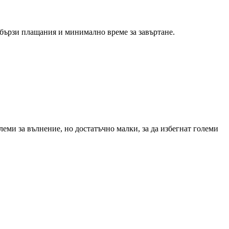
т бързи плащания и минимално време за завъртане.
.
леми за вълнение, но достатъчно малки, за да избегнат големи