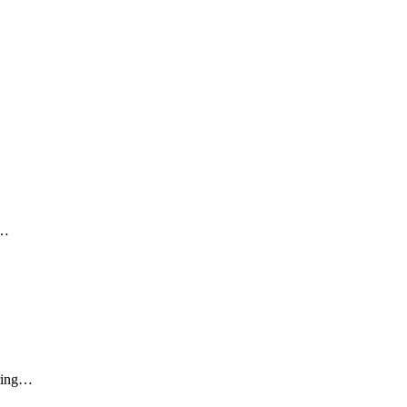
r…
ering…