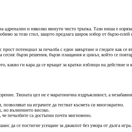
а адреналин и няколко минути чисто тръпка. Тази ниша е изряза
любимо за този стил, защото предлага широк избор от бързо‑плей
с прост потенциал за печалба с един завъртане и гледате как се 
ка сесия: бързи решения, бързи плащания и цикъл, който се повта
ото, какво ги кара да се връщат за кратки изблици на действие и
рение. Тяхната цел не е маратонична издръжливост, а незабавни
 позволяват на играчите да тестват късмета си многократно.
, но вълнението високо.
, че печалбите са достъпни почти мигновено.
шанс да се постигне усещане за джакпот без умора от дълга игра.