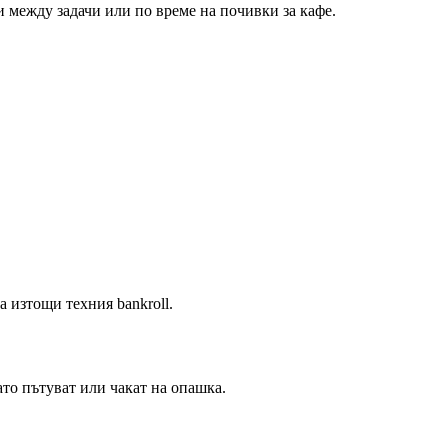
и между задачи или по време на почивки за кафе.
а изтощи техния bankroll.
ато пътуват или чакат на опашка.