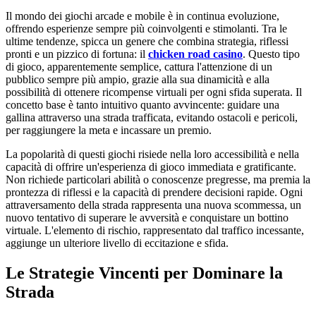
Il mondo dei giochi arcade e mobile è in continua evoluzione,
offrendo esperienze sempre più coinvolgenti e stimolanti. Tra le
ultime tendenze, spicca un genere che combina strategia, riflessi
pronti e un pizzico di fortuna: il
chicken road casino
. Questo tipo
di gioco, apparentemente semplice, cattura l'attenzione di un
pubblico sempre più ampio, grazie alla sua dinamicità e alla
possibilità di ottenere ricompense virtuali per ogni sfida superata. Il
concetto base è tanto intuitivo quanto avvincente: guidare una
gallina attraverso una strada trafficata, evitando ostacoli e pericoli,
per raggiungere la meta e incassare un premio.
La popolarità di questi giochi risiede nella loro accessibilità e nella
capacità di offrire un'esperienza di gioco immediata e gratificante.
Non richiede particolari abilità o conoscenze pregresse, ma premia la
prontezza di riflessi e la capacità di prendere decisioni rapide. Ogni
attraversamento della strada rappresenta una nuova scommessa, un
nuovo tentativo di superare le avversità e conquistare un bottino
virtuale. L'elemento di rischio, rappresentato dal traffico incessante,
aggiunge un ulteriore livello di eccitazione e sfida.
Le Strategie Vincenti per Dominare la
Strada