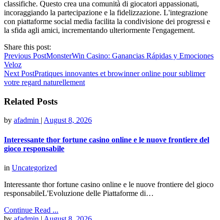
classifiche. Questo crea una comunità di giocatori appassionati,
incoraggiando la partecipazione e la fidelizzazione. L'integrazione
con piattaforme social media facilita la condivisione dei progressi e
la sfida agli amici, incrementando ulteriormente l'engagement.
Share this post:
Previous Post
MonsterWin Casino: Ganancias Rápidas y Emociones
Veloz
Next Post
Pratiques innovantes et browinner online pour sublimer
votre regard naturellement
Related Posts
by
afadmin
|
August 8, 2026
Interessante thor fortune casino online e le nuove frontiere del
gioco responsabile
in
Uncategorized
Interessante thor fortune casino online e le nuove frontiere del gioco
responsabileL'Evoluzione delle Piattaforme di…
Continue Read ...
by
afadmin
|
August 8, 2026