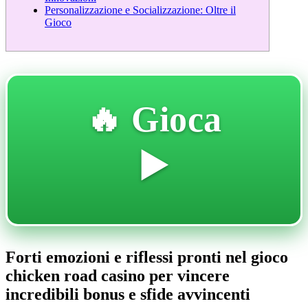
Personalizzazione e Socializzazione: Oltre il
Gioco
🔥 Gioca
▶️
Forti emozioni e riflessi pronti nel gioco
chicken road casino per vincere
incredibili bonus e sfide avvincenti