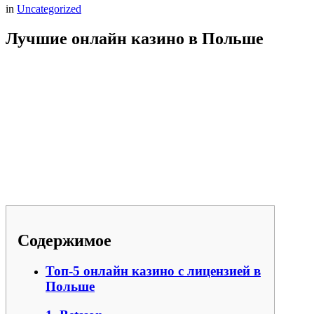
in
Uncategorized
Лучшие онлайн казино в Польше
Содержимое
Топ-5 онлайн казино с лицензией в
Польше