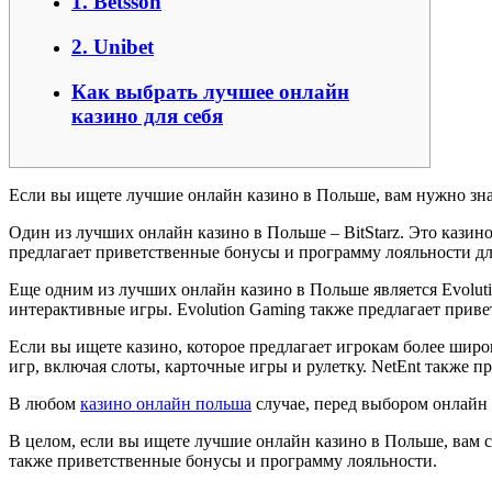
1. Betsson
2. Unibet
Как выбрать лучшее онлайн
казино для себя
Если вы ищете лучшие онлайн казино в Польше, вам нужно зна
Один из лучших онлайн казино в Польше – BitStarz. Это казино
предлагает приветственные бонусы и программу лояльности дл
Еще одним из лучших онлайн казино в Польше является Evoluti
интерактивные игры. Evolution Gaming также предлагает прив
Если вы ищете казино, которое предлагает игрокам более широ
игр, включая слоты, карточные игры и рулетку. NetEnt также 
В любом
казино онлайн польша
случае, перед выбором онлайн 
В целом, если вы ищете лучшие онлайн казино в Польше, вам ст
также приветственные бонусы и программу лояльности.