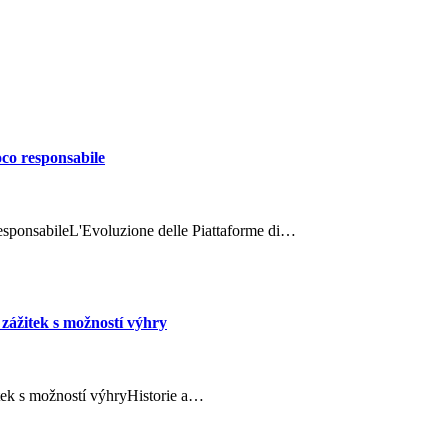
oco responsabile
o responsabileL'Evoluzione delle Piattaforme di…
zážitek s možností výhry
itek s možností výhryHistorie a…