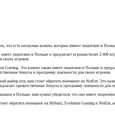
ть, что есть несколько казино, которые имеют лицензию в Поль
 имеет лицензию в Польше и предлагает игрокам более 2 000 игр,
я своих игроков.
on Gaming. Это казино также имеет лицензию в Польше и предла
етственные бонусы и программу лояльности для своих игроков.
кий выбор игр, вам стоит обратить внимание на NetEnt. Это каз
предлагает приветственные бонусы и программу лояльности для с
казино в Польше, вам нужно убедиться, что оно имеет лицензию
оит обратить внимание на BitStarz, Evolution Gaming и NetEnt, 