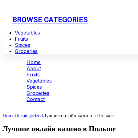
BROWSE CATEGORIES
Vegetables
Fruits
Spices
Groceries
Home
About
Fruits
Vegetables
Spices
Groceries
Contact
Huge Savings - 30 to 50%
Home
Uncategorized
Лучшие онлайн казино в Польше
Лучшие онлайн казино в Польше