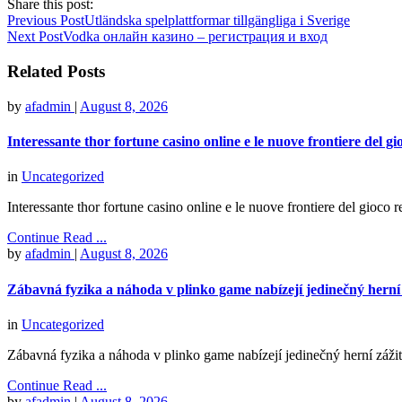
Share this post:
Previous Post
Utländska spelplattformar tillgängliga i Sverige
Next Post
Vodka онлайн казино – регистрация и вход
Related Posts
by
afadmin
|
August 8, 2026
Interessante thor fortune casino online e le nuove frontiere del gi
in
Uncategorized
Interessante thor fortune casino online e le nuove frontiere del gioc
Continue Read ...
by
afadmin
|
August 8, 2026
Zábavná fyzika a náhoda v plinko game nabízejí jedinečný herní 
in
Uncategorized
Zábavná fyzika a náhoda v plinko game nabízejí jedinečný herní záž
Continue Read ...
by
afadmin
|
August 8, 2026