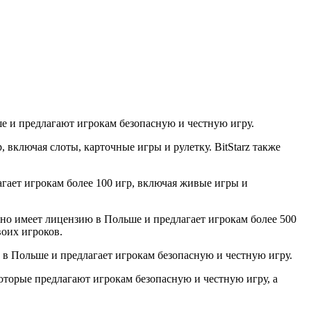
ше и предлагают игрокам безопасную и честную игру.
 включая слоты, карточные игры и рулетку. BitStarz также
гает игрокам более 100 игр, включая живые игры и
ино имеет лицензию в Польше и предлагает игрокам более 500
воих игроков.
 в Польше и предлагает игрокам безопасную и честную игру.
которые предлагают игрокам безопасную и честную игру, а