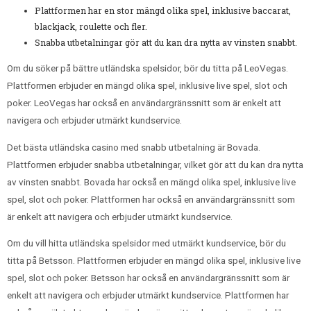
Plattformen har en stor mängd olika spel, inklusive baccarat,
blackjack, roulette och fler.
Snabba utbetalningar gör att du kan dra nytta av vinsten snabbt.
Om du söker på bättre utländska spelsidor, bör du titta på LeoVegas.
Plattformen erbjuder en mängd olika spel, inklusive live spel, slot och
poker. LeoVegas har också en användargränssnitt som är enkelt att
navigera och erbjuder utmärkt kundservice.
Det bästa utländska casino med snabb utbetalning är Bovada.
Plattformen erbjuder snabba utbetalningar, vilket gör att du kan dra nytta
av vinsten snabbt. Bovada har också en mängd olika spel, inklusive live
spel, slot och poker. Plattformen har också en användargränssnitt som
är enkelt att navigera och erbjuder utmärkt kundservice.
Om du vill hitta utländska spelsidor med utmärkt kundservice, bör du
titta på Betsson. Plattformen erbjuder en mängd olika spel, inklusive live
spel, slot och poker. Betsson har också en användargränssnitt som är
enkelt att navigera och erbjuder utmärkt kundservice. Plattformen har