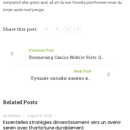
testperiod eller gratis spel, så att du kan försöka plattformen innan du
börjar spela med pengar.
Share this post:
Previous Post
Boomerang Casino Mobile Slots: Quick Wins for On-the-Go Gamblers
Next Post
Лучшие онлайн казино в Польше
Related Posts
by
afadmin
|
August 6, 2026
Essentielles stratégies dinvestissement vers un avenir
serein avec thorfortune durablement