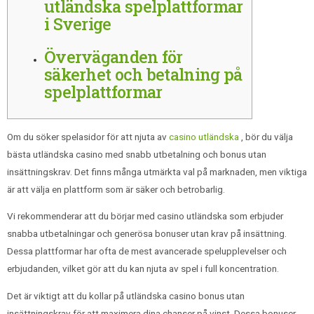
utländska spelplattformar
i Sverige
Överväganden för
säkerhet och betalning på
spelplattformar
Om du söker spelasidor för att njuta av
casino utländska
, bör du välja
bästa utländska casino med snabb utbetalning och bonus utan
insättningskrav. Det finns många utmärkta val på marknaden, men viktiga
är att välja en plattform som är säker och betrobarlig.
Vi rekommenderar att du börjar med casino utländska som erbjuder
snabba utbetalningar och generösa bonuser utan krav på insättning.
Dessa plattformar har ofta de mest avancerade spelupplevelser och
erbjudanden, vilket gör att du kan njuta av spel i full koncentration.
Det är viktigt att du kollar på utländska casino bonus utan
insättningskrav för att maximera dina chanser på vinst. Dessa bonuser