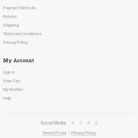
Payment Methods
Returns
Shipping
Terms and conditions
Privacy Policy
My Account
Sign In
View Cart
My Wishlist
Help
Social Media
Terms Of Use
Privacy Policy