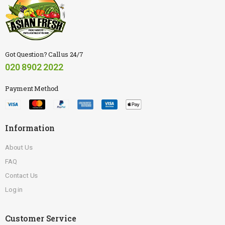
Got Question? Call us 24/7
020 8902 2022
Payment Method
Information
About Us
FAQ
Contact Us
Log in
Customer Service