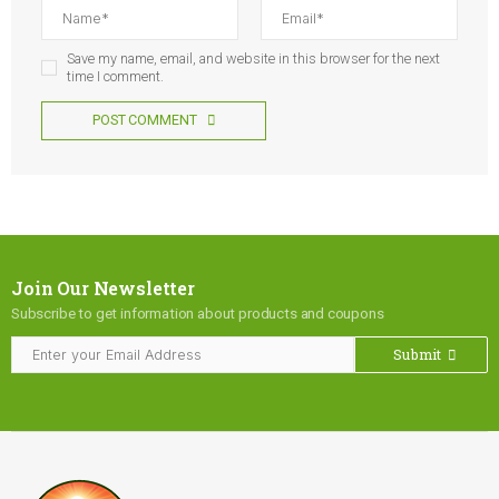
Save my name, email, and website in this browser for the next
time I comment.
POST COMMENT
Join Our Newsletter
Subscribe to get information about products and coupons
Submit